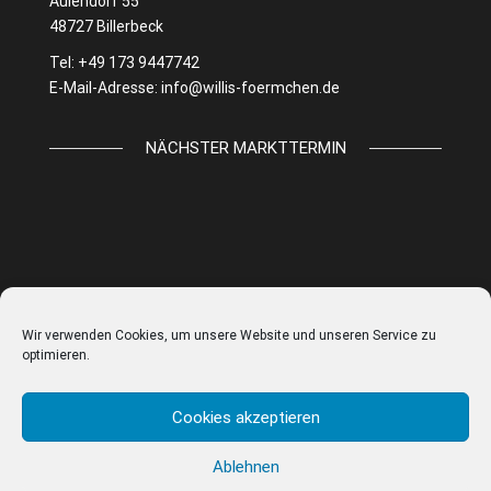
Aulendorf 55
48727 Billerbeck
Tel: +49 173 9447742
E-Mail-Adresse:
info@willis-foermchen.de
NÄCHSTER MARKTTERMIN
Wir verwenden Cookies, um unsere Website und unseren Service zu
optimieren.
Cookies akzeptieren
Ablehnen
© WILLIS FÖRMCHEN |
IMPRESSUM
|
DATENSCHUTZ
|
AGB
|