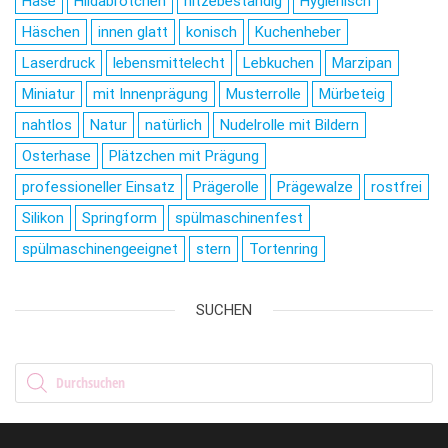
Hase
Hildabrötchen
hitzebeständig
Hygienisch
Häschen
innen glatt
konisch
Kuchenheber
Laserdruck
lebensmittelecht
Lebkuchen
Marzipan
Miniatur
mit Innenprägung
Musterrolle
Mürbeteig
nahtlos
Natur
natürlich
Nudelrolle mit Bildern
Osterhase
Plätzchen mit Prägung
professioneller Einsatz
Prägerolle
Prägewalze
rostfrei
Silikon
Springform
spülmaschinenfest
spülmaschinengeeignet
stern
Tortenring
SUCHEN
Products search