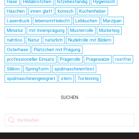
Hase
Hildabrötchen
hitzebeständig
Hygienisch
Häschen
innen glatt
konisch
Kuchenheber
Laserdruck
lebensmittelecht
Lebkuchen
Marzipan
Miniatur
mit Innenprägung
Musterrolle
Mürbeteig
nahtlos
Natur
natürlich
Nudelrolle mit Bildern
Osterhase
Plätzchen mit Prägung
professioneller Einsatz
Prägerolle
Prägewalze
rostfrei
Silikon
Springform
spülmaschinenfest
spülmaschinengeeignet
stern
Tortenring
SUCHEN
Products search