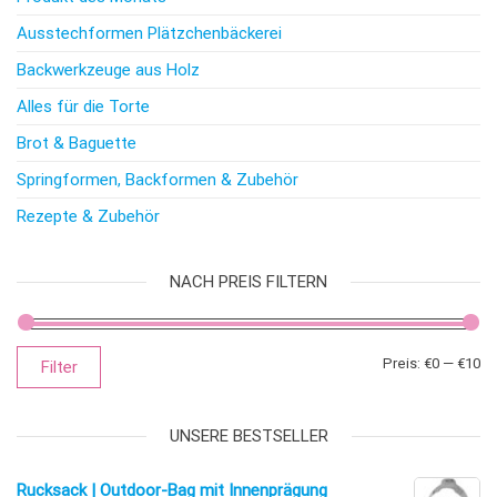
Ausstechformen Plätzchenbäckerei
Backwerkzeuge aus Holz
Alles für die Torte
Brot & Baguette
Springformen, Backformen & Zubehör
Rezepte & Zubehör
NACH PREIS FILTERN
Mi
Ma
Preis:
€0
—
€10
Filter
UNSERE BESTSELLER
Rucksack | Outdoor-Bag mit Innenprägung