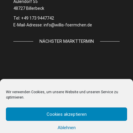
Aulendorf 55
48727 Billerbeck
Tel: +49 173 9447742
E-Mail-Adresse:
info@willis-foermchen.de
NÄCHSTER MARKTTERMIN
Wir verwenden Cookies, um unsere Website und unseren Service zu
optimieren.
Cookies akzeptieren
Ablehnen
© WILLIS FÖRMCHEN |
IMPRESSUM
|
DATENSCHUTZ
|
AGB
|