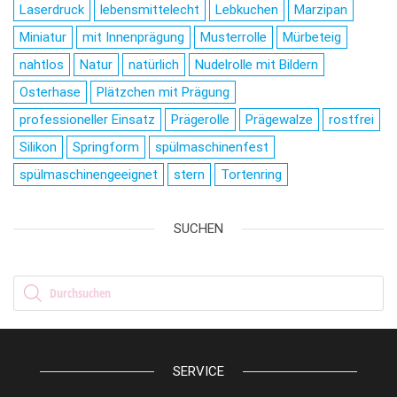
Laserdruck
lebensmittelecht
Lebkuchen
Marzipan
Miniatur
mit Innenprägung
Musterrolle
Mürbeteig
nahtlos
Natur
natürlich
Nudelrolle mit Bildern
Osterhase
Plätzchen mit Prägung
professioneller Einsatz
Prägerolle
Prägewalze
rostfrei
Silikon
Springform
spülmaschinenfest
spülmaschinengeeignet
stern
Tortenring
SUCHEN
Products search
SERVICE