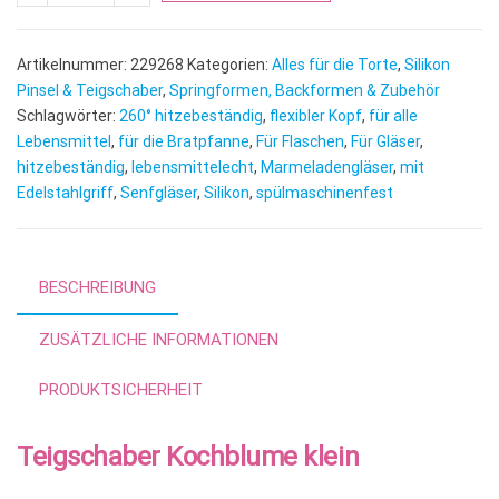
l
t
e
Artikelnummer:
229268
Kategorien:
Alles für die Torte
,
Silikon
r
Pinsel & Teigschaber
,
Springformen, Backformen & Zubehör
n
Schlagwörter:
260° hitzebeständig
,
flexibler Kopf
,
für alle
Lebensmittel
,
für die Bratpfanne
,
Für Flaschen
a
,
Für Gläser
,
hitzebeständig
,
lebensmittelecht
,
Marmeladengläser
,
mit
t
Edelstahlgriff
,
Senfgläser
,
Silikon
,
spülmaschinenfest
i
v
e
:
BESCHREIBUNG
ZUSÄTZLICHE INFORMATIONEN
PRODUKTSICHERHEIT
Teigschaber Kochblume klein