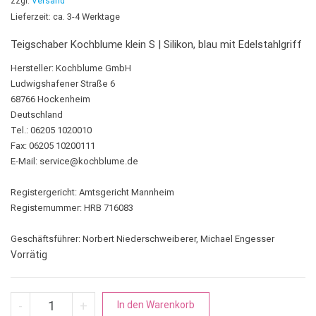
zzgl.
Versand
Lieferzeit: ca. 3-4 Werktage
Teigschaber Kochblume klein S | Silikon, blau mit Edelstahlgriff
Hersteller:
Kochblume GmbH
Ludwigshafener Straße 6
68766 Hockenheim
Deutschland
Tel.: 06205 1020010
Fax: 06205 10200111
E-Mail:
service@kochblume.de
Registergericht: Amtsgericht Mannheim
Registernummer: HRB 716083
Geschäftsführer: Norbert Niederschweiberer, Michael Engesser
Vorrätig
Teigschaber Kochblume klein | Silikon blau mit Edelstahlgriff
A
-
+
In den Warenkorb