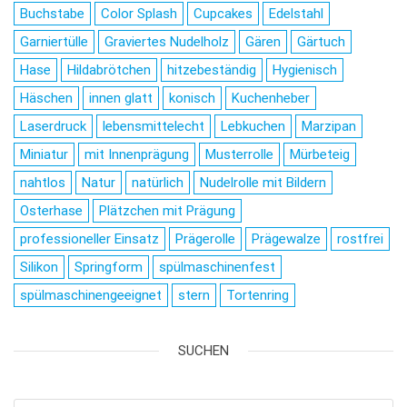
Buchstabe
Color Splash
Cupcakes
Edelstahl
Garniertülle
Graviertes Nudelholz
Gären
Gärtuch
Hase
Hildabrötchen
hitzebeständig
Hygienisch
Häschen
innen glatt
konisch
Kuchenheber
Laserdruck
lebensmittelecht
Lebkuchen
Marzipan
Miniatur
mit Innenprägung
Musterrolle
Mürbeteig
nahtlos
Natur
natürlich
Nudelrolle mit Bildern
Osterhase
Plätzchen mit Prägung
professioneller Einsatz
Prägerolle
Prägewalze
rostfrei
Silikon
Springform
spülmaschinenfest
spülmaschinengeeignet
stern
Tortenring
SUCHEN
Products search