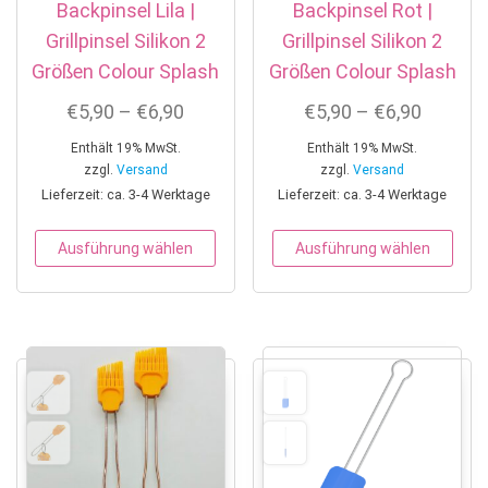
Backpinsel Lila |
Backpinsel Rot |
Grillpinsel Silikon 2
Grillpinsel Silikon 2
Größen Colour Splash
Größen Colour Splash
Preisspanne: €5,90 bis €6,90
Preissp
€
5,90
–
€
6,90
€
5,90
–
€
6,90
Enthält 19% MwSt.
Enthält 19% MwSt.
zzgl.
Versand
zzgl.
Versand
Lieferzeit: ca. 3-4 Werktage
Lieferzeit: ca. 3-4 Werktage
Dieses Produkt weist mehrere Variant
Dies
Ausführung wählen
Ausführung wählen