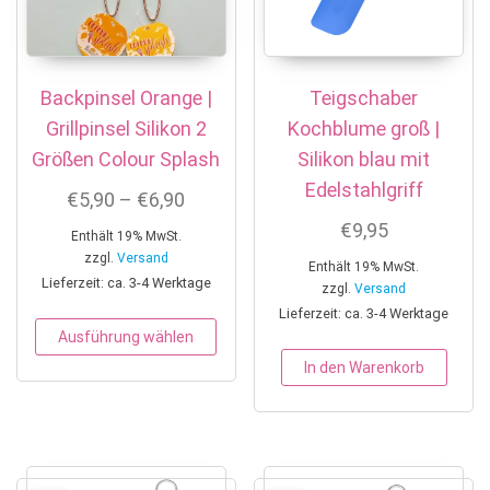
Backpinsel Orange |
Teigschaber
Grillpinsel Silikon 2
Kochblume groß |
Größen Colour Splash
Silikon blau mit
Edelstahlgriff
Preisspanne: €5,90 bis €6,90
€
5,90
–
€
6,90
€
9,95
Enthält 19% MwSt.
zzgl.
Versand
Enthält 19% MwSt.
Lieferzeit: ca. 3-4 Werktage
zzgl.
Versand
Lieferzeit: ca. 3-4 Werktage
Dieses Produkt weist mehrere Variant
Ausführung wählen
In den Warenkorb