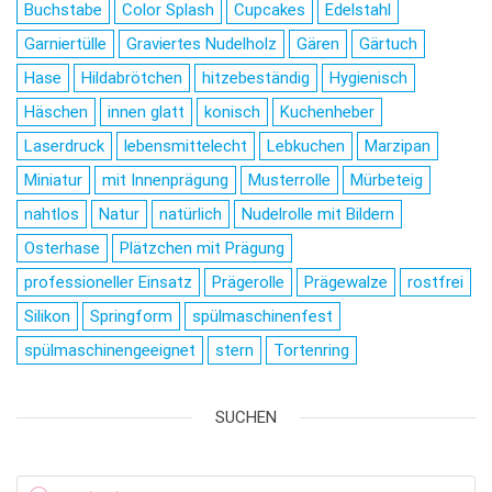
Buchstabe
Color Splash
Cupcakes
Edelstahl
Garniertülle
Graviertes Nudelholz
Gären
Gärtuch
Hase
Hildabrötchen
hitzebeständig
Hygienisch
Häschen
innen glatt
konisch
Kuchenheber
Laserdruck
lebensmittelecht
Lebkuchen
Marzipan
Miniatur
mit Innenprägung
Musterrolle
Mürbeteig
nahtlos
Natur
natürlich
Nudelrolle mit Bildern
Osterhase
Plätzchen mit Prägung
professioneller Einsatz
Prägerolle
Prägewalze
rostfrei
Silikon
Springform
spülmaschinenfest
spülmaschinengeeignet
stern
Tortenring
SUCHEN
Products search