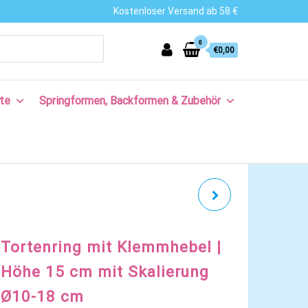
Kostenloser Versand ab 58 €
0
€0,00
te
Springformen, Backformen & Zubehör
TORTENRING MIT
KLEMMHEBEL | HÖHE 10
Tortenring mit Klemmhebel |
CM MIT SKALIERUNG Ø10-
Höhe 15 cm mit Skalierung
Ø10-18 cm
18 CM