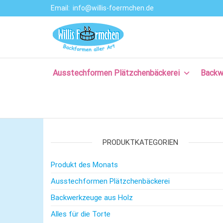
Email:
info@willis-foermchen.de
Willis Förmche
Online-Shop für
Ausstechformen
–
& Backformen.
Ausstechform
Große Auswahl
an
Ausstechformen Plätzchenbäckerei
Backw
– Backformen
Backprodukten
aller Art für da
für Plätzchen,
Torten, Brot-
Plätzchenback
und Baguette
– Komm backe
backen, für
Kuchen backen,
PRODUKTKATEGORIEN
mit Rezepten
und nützlichem
Produkt des Monats
Backzubehör.
Ausstechformen Plätzchenbäckerei
Backwerkzeuge aus Holz
Alles für die Torte