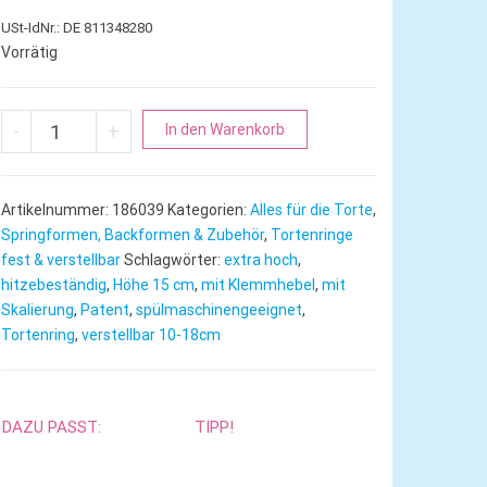
USt-IdNr.: DE 811348280
Vorrätig
Tortenring mit Klemmhebel | Höhe 15 cm mit Skalierung Ø10-
A
-
+
In den Warenkorb
l
t
e
Artikelnummer:
186039
Kategorien:
Alles für die Torte
,
r
Springformen, Backformen & Zubehör
,
Tortenringe
n
fest & verstellbar
Schlagwörter:
extra hoch
,
hitzebeständig
,
Höhe 15 cm
,
mit Klemmhebel
a
,
mit
Skalierung
,
Patent
,
spülmaschinengeeignet
,
t
Tortenring
,
verstellbar 10-18cm
i
v
e
:
DAZU PASST:
TIPP!