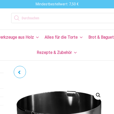
Mindestbestellwert: 7,50 €
n
Products search
en
erkzeuge aus Holz
Alles für die Torte
Brot & Baguet
s
Rezepte & Zubehör
en
n!
TORTENRING MIT
KLEMMHEBEL | XXL HÖHE
20 CM MIT SKALIERUNG
Ø16-30 CM