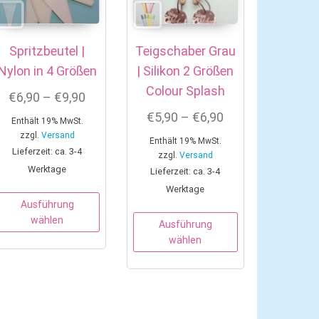
Spritzbeutel |
Teigschaber Grau
Nylon in 4 Größen
| Silikon 2 Größen
Colour Splash
Preisspanne: €6,90 bis €9,90
€
6,90
–
€
9,90
Preisspanne: €5,
€
5,90
–
€
6,90
Enthält 19% MwSt.
zzgl.
Versand
Enthält 19% MwSt.
Lieferzeit: ca. 3-4
zzgl.
Versand
Werktage
Lieferzeit: ca. 3-4
Werktage
Dieses Produkt weist mehrere Varianten auf. 
Ausführung
Dieses Produkt w
wählen
Ausführung
wählen