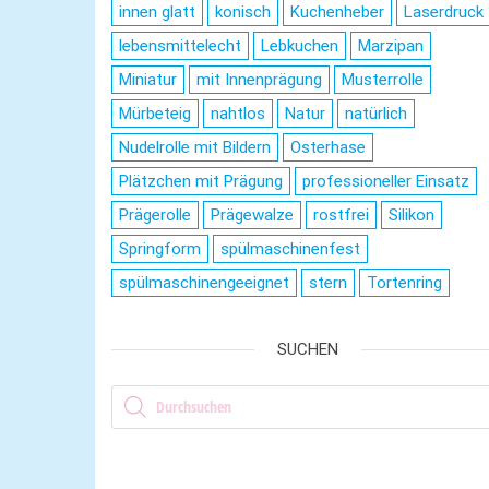
innen glatt
konisch
Kuchenheber
Laserdruck
lebensmittelecht
Lebkuchen
Marzipan
Miniatur
mit Innenprägung
Musterrolle
Mürbeteig
nahtlos
Natur
natürlich
Nudelrolle mit Bildern
Osterhase
Plätzchen mit Prägung
professioneller Einsatz
Prägerolle
Prägewalze
rostfrei
Silikon
Springform
spülmaschinenfest
spülmaschinengeeignet
stern
Tortenring
SUCHEN
Products search