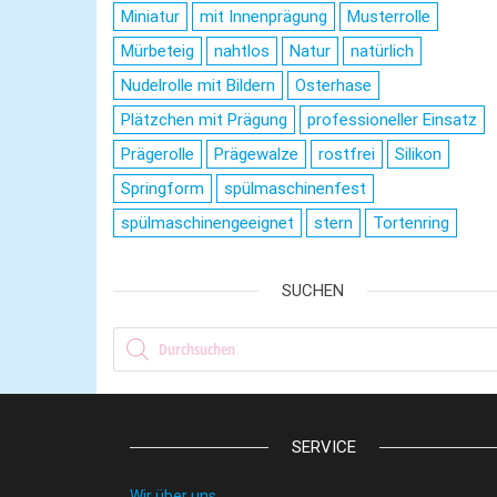
Miniatur
mit Innenprägung
Musterrolle
Mürbeteig
nahtlos
Natur
natürlich
Nudelrolle mit Bildern
Osterhase
Plätzchen mit Prägung
professioneller Einsatz
Prägerolle
Prägewalze
rostfrei
Silikon
Springform
spülmaschinenfest
spülmaschinengeeignet
stern
Tortenring
SUCHEN
Products search
SERVICE
Wir über uns