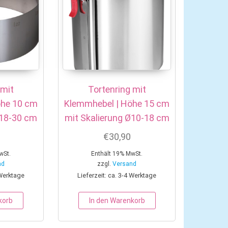
 mit
Tortenring mit
öhe 10 cm
Klemmhebel | Höhe 15 cm
Ø18-30 cm
mit Skalierung Ø10-18 cm
€
30,90
wSt.
Enthält 19% MwSt.
nd
zzgl.
Versand
 Werktage
Lieferzeit: ca. 3-4 Werktage
korb
In den Warenkorb