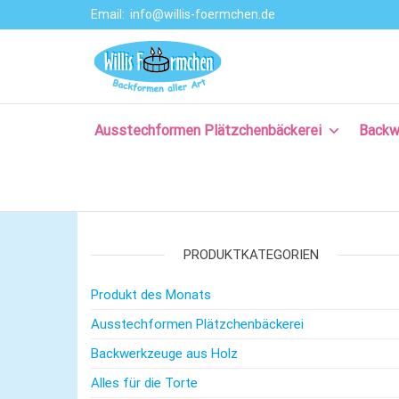
Email:
info@willis-foermchen.de
Willis Förmche
Online-Shop für
Ausstechformen
–
& Backformen.
Ausstechform
Große Auswahl
an
Ausstechformen Plätzchenbäckerei
Backw
– Backformen
Backprodukten
aller Art für da
für Plätzchen,
Torten, Brot-
Plätzchenback
und Baguette
– Komm backe
backen, für
Kuchen backen,
PRODUKTKATEGORIEN
mit Rezepten
und nützlichem
Produkt des Monats
Backzubehör.
Ausstechformen Plätzchenbäckerei
Backwerkzeuge aus Holz
Alles für die Torte