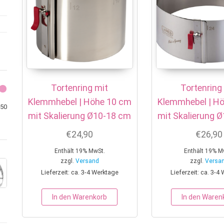
Tortenring mit
Tortenring
Klemmhebel | Höhe 10 cm
Klemmhebel | H
Min. Preis
Max. Preis
50
mit Skalierung Ø10-18 cm
mit Skalierung 
€
24,90
€
26,90
Enthält 19% MwSt.
Enthält 19% M
zzgl.
Versand
zzgl.
Versa
Lieferzeit: ca. 3-4 Werktage
Lieferzeit: ca. 3-4
In den Warenkorb
In den Waren