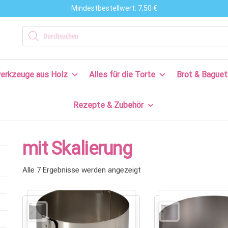
Mindestbestellwert: 7,50 €
n
Products search
en
erkzeuge aus Holz
Alles für die Torte
Brot & Baguet
s
Rezepte & Zubehör
en
n!
mit Skalierung
Alle 7 Ergebnisse werden angezeigt