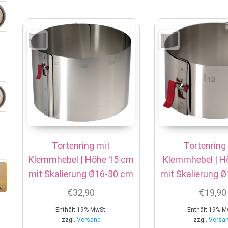
Tortenring mit
Tortenring
Klemmhebel | Höhe 15 cm
Klemmhebel | H
mit Skalierung Ø16-30 cm
mit Skalierung 
€
32,90
€
19,90
Enthält 19% MwSt.
Enthält 19% M
zzgl.
Versand
zzgl.
Versa