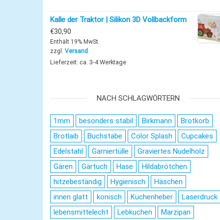
Kalle der Traktor | Silikon 3D Vollbackform
€
30,90
Enthält 19% MwSt.
zzgl.
Versand
Lieferzeit: ca. 3-4 Werktage
NACH SCHLAGWÖRTERN
1mm
besonders stabil
Birkmann
Brotkorb
Brotlaib
Buchstabe
Color Splash
Cupcakes
Edelstahl
Garniertülle
Graviertes Nudelholz
Gären
Gärtuch
Hase
Hildabrötchen
hitzebeständig
Hygienisch
Häschen
innen glatt
konisch
Kuchenheber
Laserdruck
lebensmittelecht
Lebkuchen
Marzipan