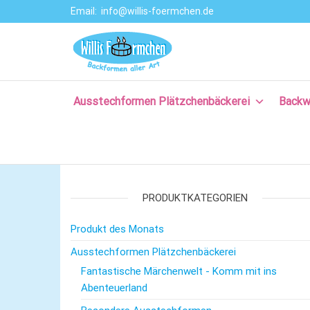
Email:
info@willis-foermchen.de
Willis Förmche
Online-Shop für
Ausstechformen
–
& Backformen.
Ausstechform
Große Auswahl
an
Ausstechformen Plätzchenbäckerei
Backw
– Backformen
Backprodukten
aller Art für da
für Plätzchen,
Torten, Brot-
Plätzchenback
und Baguette
– Komm backe
backen, für
Kuchen backen,
PRODUKTKATEGORIEN
mit Rezepten
und nützlichem
Produkt des Monats
Backzubehör.
Ausstechformen Plätzchenbäckerei
Fantastische Märchenwelt - Komm mit ins
Abenteuerland