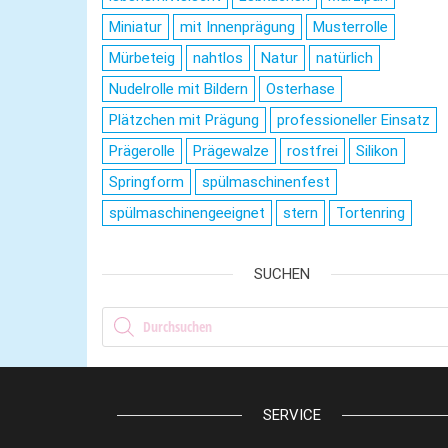
Miniatur
mit Innenprägung
Musterrolle
Mürbeteig
nahtlos
Natur
natürlich
Nudelrolle mit Bildern
Osterhase
Plätzchen mit Prägung
professioneller Einsatz
Prägerolle
Prägewalze
rostfrei
Silikon
Springform
spülmaschinenfest
spülmaschinengeeignet
stern
Tortenring
SUCHEN
Products search
SERVICE