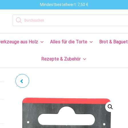
Mindestbestellwert: 7,50 €
n
Products search
en
erkzeuge aus Holz
Alles für die Torte
Brot & Baguet
s
Rezepte & Zubehör
en
n!
WINTER-FLAMINGO |
FLAMINGO MIT
INNENPRÄGUNG