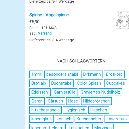
Lieferzeit: ca. 3-4 Werktage
Spinne | Vogelspinne
€
5,90
Enthält 19% MwSt.
zzgl.
Versand
Lieferzeit: ca. 3-4 Werktage
NACH SCHLAGWÖRTERN
1mm
besonders stabil
Birkmann
Brotkorb
Brotlaib
Buchstabe
Color Splash
Cupcakes
Edelstahl
Garniertülle
Graviertes Nudelholz
Gären
Gärtuch
Hase
Hildabrötchen
hitzebeständig
Hygienisch
Häschen
innen glatt
konisch
Kuchenheber
Laserdruck
lebensmittelecht
Lebkuchen
Marzipan