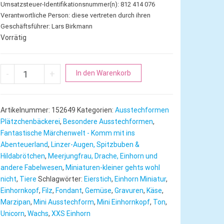
Umsatzsteuer-Identifikationsnummer(n): 812 414 076
Verantwortliche Person:
diese vertreten durch ihren
Geschäftsführer: Lars Birkmann
Vorrätig
Einhorn | Mini Ausstechform Kopf Menge
A
-
+
In den Warenkorb
l
t
e
Artikelnummer:
152649
Kategorien:
Ausstechformen
r
Plätzchenbäckerei
,
Besondere Ausstechformen
,
n
Fantastische Märchenwelt - Komm mit ins
Abenteuerland
,
Linzer-Augen, Spitzbuben &
a
Hildabrötchen
,
Meerjungfrau, Drache, Einhorn und
t
andere Fabelwesen
,
Miniaturen-kleiner gehts wohl
i
nicht
,
Tiere
Schlagwörter:
Eierstich
,
Einhorn Miniatur
,
v
Einhornkopf
,
Filz
,
Fondant
,
Gemüse
,
Gravuren
,
Käse
,
e
Marzipan
,
Mini Ausstechform
,
Mini Einhornkopf
,
Ton
,
:
Unicorn
,
Wachs
,
XXS Einhorn