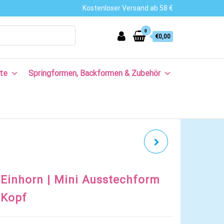
Kostenloser Versand ab 58 €
0
€0,00
te
Springformen, Backformen & Zubehör
KRONE | MINI
AUSSTECHFORM
Einhorn | Mini Ausstechform
KRÖNCHEN
Kopf