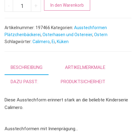
Küken im Ei | mit Innenprägung Menge
A
-
+
In den Warenkorb
l
t
e
Artikelnummer:
197466
Kategorien:
Ausstechformen
r
Plätzchenbäckerei
,
Osterhasen und Ostereier
,
Ostern
n
Schlagwörter:
Calimero
,
Ei
,
Küken
a
t
i
BESCHREIBUNG
ARTIKELMERKMALE
v
e
DAZU PASST:
PRODUKTSICHERHEIT
:
Diese Ausstechform erinnert stark an die beliebte Kinderserie
Calimero.
Ausstechformen mit Innenprägung…