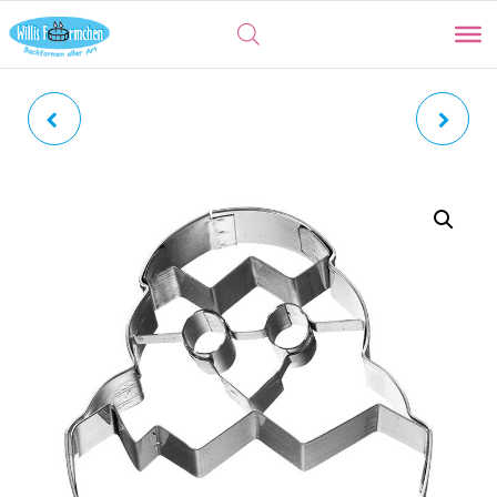
BUCHSTABEN |
OSTEREI | MIT
AUSSTECHER-SET IN
INNENPRÄGUNG
DOSE ROSTFREI