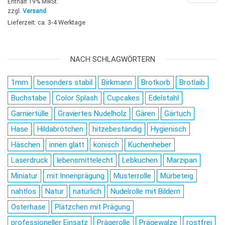
Enthält 19% MwSt.
zzgl.
Versand
Lieferzeit: ca. 3-4 Werktage
NACH SCHLAGWÖRTERN
1mm
besonders stabil
Birkmann
Brotkorb
Brotlaib
Buchstabe
Color Splash
Cupcakes
Edelstahl
Garniertülle
Graviertes Nudelholz
Gären
Gärtuch
Hase
Hildabrötchen
hitzebeständig
Hygienisch
Häschen
innen glatt
konisch
Kuchenheber
Laserdruck
lebensmittelecht
Lebkuchen
Marzipan
Miniatur
mit Innenprägung
Musterrolle
Mürbeteig
nahtlos
Natur
natürlich
Nudelrolle mit Bildern
Osterhase
Plätzchen mit Prägung
professioneller Einsatz
Prägerolle
Prägewalze
rostfrei