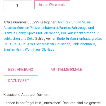
Haus XL | Häuschen Wohnhaus Menge
A
-
+
In den Warenkorb
l
t
e
Artikelnummer:
055235
Kategorien:
Architektur und Musik
,
r
Ausstechformen Plätzchenbäckerei
,
Familie, Fahrzeuge und
n
Freizeit
,
Hobby, Sport und Feierabend
,
XXL-Ausstechformen für
Lebkuchen und Deko
Schlagwörter:
Bude
,
Einfamilienhaus
a
,
großes
Haus
,
Haus
,
Haus mit Schornstein
,
Häuschen
,
Lebkuchenhaus
,
t
trautes Heim
,
Wohnhaus
,
XL Haus
i
v
e
:
BESCHREIBUNG
ARTIKELMERKMALE
DAZU PASST:
Klassische Ausstechformen…
…haben in der Regel kein „Innenleben“. Dadurch sind sie generell