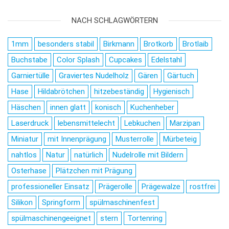
NACH SCHLAGWÖRTERN
1mm
besonders stabil
Birkmann
Brotkorb
Brotlaib
Buchstabe
Color Splash
Cupcakes
Edelstahl
Garniertülle
Graviertes Nudelholz
Gären
Gärtuch
Hase
Hildabrötchen
hitzebeständig
Hygienisch
Häschen
innen glatt
konisch
Kuchenheber
Laserdruck
lebensmittelecht
Lebkuchen
Marzipan
Miniatur
mit Innenprägung
Musterrolle
Mürbeteig
nahtlos
Natur
natürlich
Nudelrolle mit Bildern
Osterhase
Plätzchen mit Prägung
professioneller Einsatz
Prägerolle
Prägewalze
rostfrei
Silikon
Springform
spülmaschinenfest
spülmaschinengeeignet
stern
Tortenring