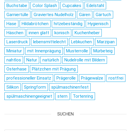
Buchstabe
Color Splash
Cupcakes
Edelstahl
Garniertülle
Graviertes Nudelholz
Gären
Gärtuch
Hase
Hildabrötchen
hitzebeständig
Hygienisch
Häschen
innen glatt
konisch
Kuchenheber
Laserdruck
lebensmittelecht
Lebkuchen
Marzipan
Miniatur
mit Innenprägung
Musterrolle
Mürbeteig
nahtlos
Natur
natürlich
Nudelrolle mit Bildern
Osterhase
Plätzchen mit Prägung
professioneller Einsatz
Prägerolle
Prägewalze
rostfrei
Silikon
Springform
spülmaschinenfest
spülmaschinengeeignet
stern
Tortenring
SUCHEN