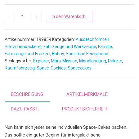
Rakete | Raumfahrzeug mit Innenprägung Menge
A
-
+
In den Warenkorb
l
t
e
Artikelnummer:
199859
Kategorien:
Ausstechformen
r
Plätzchenbäckerei
,
Fahrzeuge und Werkzeuge
,
Familie,
n
Fahrzeuge und Freizeit
,
Hobby, Sport und Feierabend
Schlagwörter:
Explorer
,
Mars-Mission
,
Mondlandung
a
,
Rakete
,
Raumfahrzeug
,
Space-Cockies
,
Spacecakes
t
i
v
e
BESCHREIBUNG
ARTIKELMERKMALE
:
DAZU PASST:
PRODUKTSICHERHEIT
Nun kann sich jeder seine individuellen Space-Cakes backen.
Das sollte ein guter Beginn für intergalaktische