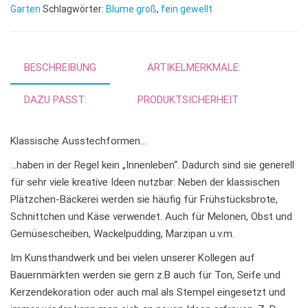
n
Garten
Schlagwörter:
Blume groß
,
fein gewellt
a
t
i
BESCHREIBUNG
ARTIKELMERKMALE:
v
e
DAZU PASST:
PRODUKTSICHERHEIT
:
Klassische Ausstechformen…
…haben in der Regel kein „Innenleben“. Dadurch sind sie generell
für sehr viele kreative Ideen nutzbar: Neben der klassischen
Plätzchen-Bäckerei werden sie häufig für Frühstücksbrote,
Schnittchen und Käse verwendet. Auch für Melonen, Obst und
Gemüsescheiben, Wackelpudding, Marzipan u.v.m.
Im Kunsthandwerk und bei vielen unserer Kollegen auf
Bauernmärkten werden sie gern z.B auch für Ton, Seife und
Kerzendekoration oder auch mal als Stempel eingesetzt und