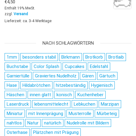
€
4,50
Enthält 19% MwSt.
zzgl.
Versand
Lieferzeit: ca. 3-4 Werktage
NACH SCHLAGWÖRTERN
1mm
besonders stabil
Birkmann
Brotkorb
Brotlaib
Buchstabe
Color Splash
Cupcakes
Edelstahl
Garniertülle
Graviertes Nudelholz
Gären
Gärtuch
Hase
Hildabrötchen
hitzebeständig
Hygienisch
Häschen
innen glatt
konisch
Kuchenheber
Laserdruck
lebensmittelecht
Lebkuchen
Marzipan
Miniatur
mit Innenprägung
Musterrolle
Mürbeteig
nahtlos
Natur
natürlich
Nudelrolle mit Bildern
Osterhase
Plätzchen mit Prägung