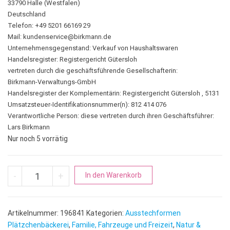
33790 Halle (Westfalen)
Deutschland
Telefon: +49 5201 66169 29
Mail:
kundenservice@birkmann.de
Unternehmensgegenstand: Verkauf von Haushaltswaren
Handelsregister: Registergericht Gütersloh
vertreten durch die geschäftsführende Gesellschafterin:
Birkmann-Verwaltungs-GmbH
Handelsregister der Komplementärin: Registergericht Gütersloh , 5131
Umsatzsteuer-Identifikationsnummer(n): 812 414 076
Verantwortliche Person:
diese vertreten durch ihren Geschäftsführer:
Lars Birkmann
Nur noch 5 vorrätig
Blume | fein gewellt Menge
A
-
+
In den Warenkorb
l
t
e
Artikelnummer:
196841
Kategorien:
Ausstechformen
r
Plätzchenbäckerei
,
Familie, Fahrzeuge und Freizeit
,
Natur &