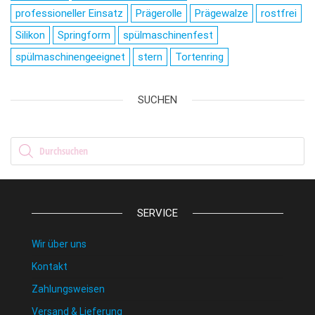
professioneller Einsatz
Prägerolle
Prägewalze
rostfrei
Silikon
Springform
spülmaschinenfest
spülmaschinengeeignet
stern
Tortenring
SUCHEN
Products search
SERVICE
Wir über uns
Kontakt
Zahlungsweisen
Versand & Lieferung