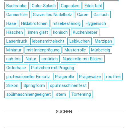
Buchstabe
Color Splash
Cupcakes
Edelstahl
Garniertülle
Graviertes Nudelholz
Gären
Gärtuch
Hase
Hildabrötchen
hitzebeständig
Hygienisch
Häschen
innen glatt
konisch
Kuchenheber
Laserdruck
lebensmittelecht
Lebkuchen
Marzipan
Miniatur
mit Innenprägung
Musterrolle
Mürbeteig
nahtlos
Natur
natürlich
Nudelrolle mit Bildern
Osterhase
Plätzchen mit Prägung
professioneller Einsatz
Prägerolle
Prägewalze
rostfrei
Silikon
Springform
spülmaschinenfest
spülmaschinengeeignet
stern
Tortenring
SUCHEN