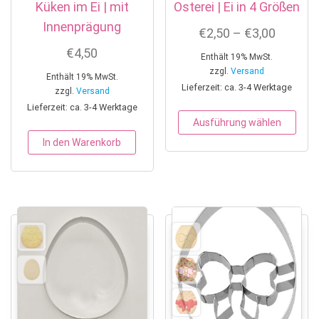
Küken im Ei | mit
Osterei | Ei in 4 Größen
Innenprägung
Preissp
€
2,50
–
€
3,00
€
4,50
Enthält 19% MwSt.
zzgl.
Versand
Enthält 19% MwSt.
Lieferzeit: ca. 3-4 Werktage
zzgl.
Versand
Lieferzeit: ca. 3-4 Werktage
Dies
Ausführung wählen
In den Warenkorb