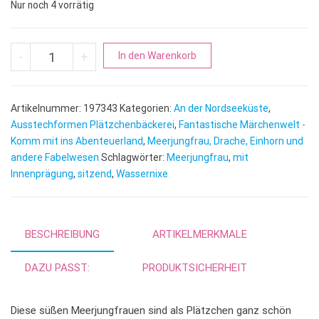
Nur noch 4 vorrätig
Meerjungfrau | Wassernixe sitzend mit Innenprägung Menge
A
-
+
In den Warenkorb
l
t
e
Artikelnummer:
197343
Kategorien:
An der Nordseeküste
,
r
Ausstechformen Plätzchenbäckerei
,
Fantastische Märchenwelt -
n
Komm mit ins Abenteuerland
,
Meerjungfrau, Drache, Einhorn und
andere Fabelwesen
Schlagwörter:
Meerjungfrau
a
,
mit
Innenprägung
,
sitzend
,
Wassernixe
t
i
v
e
BESCHREIBUNG
ARTIKELMERKMALE
:
DAZU PASST:
PRODUKTSICHERHEIT
Diese süßen Meerjungfrauen sind als Plätzchen ganz schön