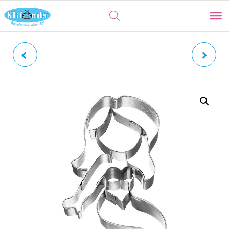
MEERJUNGFRAU |
KABAUTERMANN | MIT
WASSERNIXE MIT
INNENPRÄGUNG
INNENPRÄGUNG