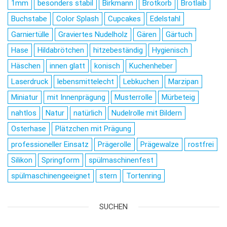
1mm
besonders stabil
Birkmann
Brotkorb
Brotlaib
Buchstabe
Color Splash
Cupcakes
Edelstahl
Garniertülle
Graviertes Nudelholz
Gären
Gärtuch
Hase
Hildabrötchen
hitzebeständig
Hygienisch
Häschen
innen glatt
konisch
Kuchenheber
Laserdruck
lebensmittelecht
Lebkuchen
Marzipan
Miniatur
mit Innenprägung
Musterrolle
Mürbeteig
nahtlos
Natur
natürlich
Nudelrolle mit Bildern
Osterhase
Plätzchen mit Prägung
professioneller Einsatz
Prägerolle
Prägewalze
rostfrei
Silikon
Springform
spülmaschinenfest
spülmaschinengeeignet
stern
Tortenring
SUCHEN