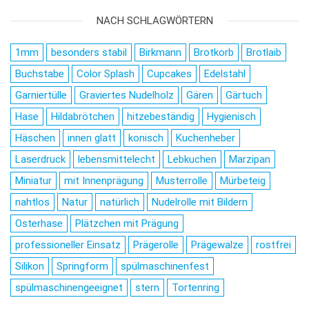
NACH SCHLAGWÖRTERN
1mm
besonders stabil
Birkmann
Brotkorb
Brotlaib
Buchstabe
Color Splash
Cupcakes
Edelstahl
Garniertülle
Graviertes Nudelholz
Gären
Gärtuch
Hase
Hildabrötchen
hitzebeständig
Hygienisch
Häschen
innen glatt
konisch
Kuchenheber
Laserdruck
lebensmittelecht
Lebkuchen
Marzipan
Miniatur
mit Innenprägung
Musterrolle
Mürbeteig
nahtlos
Natur
natürlich
Nudelrolle mit Bildern
Osterhase
Plätzchen mit Prägung
professioneller Einsatz
Prägerolle
Prägewalze
rostfrei
Silikon
Springform
spülmaschinenfest
spülmaschinengeeignet
stern
Tortenring