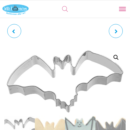
FLEDERMAUS | MIT
EICHHÖRNCHEN |
INNENPRÄGUNG
KNUDDELKEKS MIT
INNENPRÄGUNG