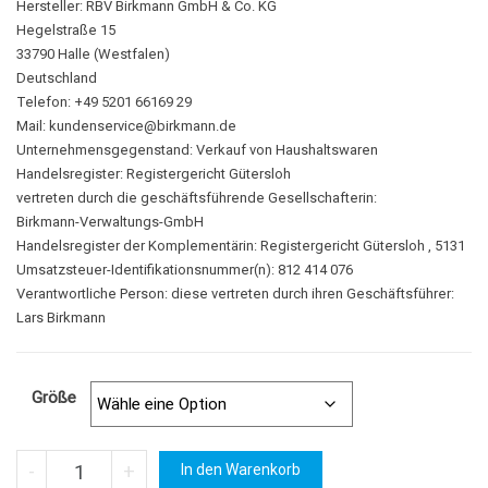
Hersteller:
RBV Birkmann GmbH & Co. KG
Hegelstraße 15
33790 Halle (Westfalen)
Deutschland
Telefon: +49 5201 66169 29
Mail:
kundenservice@birkmann.de
Unternehmensgegenstand: Verkauf von Haushaltswaren
Handelsregister: Registergericht Gütersloh
vertreten durch die geschäftsführende Gesellschafterin:
Birkmann-Verwaltungs-GmbH
Handelsregister der Komplementärin: Registergericht Gütersloh , 5131
Umsatzsteuer-Identifikationsnummer(n): 812 414 076
Verantwortliche Person:
diese vertreten durch ihren Geschäftsführer:
Lars Birkmann
Größe
Fledermaus | Fledertier in 2 Größen Menge
A
-
+
In den Warenkorb