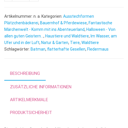
l
t
e
Artikelnummer:
n. a.
Kategorien:
Ausstechformen
r
Plätzchenbäckerei
,
Bauernhof & Pferdewiese
,
Fantastische
n
Märchenwelt - Komm mit ins Abenteuerland
,
Halloween - Von
allen guten Geistern...
,
Haustiere und Waldtiere
a
,
Im Wasser, am
Ufer und in der Luft
,
Natur & Garten
,
Tiere
,
Waldtiere
t
Schlagwörter:
Batman
,
flatterhafte Gesellen
,
Fledermaus
i
v
e
:
BESCHREIBUNG
ZUSÄTZLICHE INFORMATIONEN
ARTIKELMERKMALE
PRODUKTSICHERHEIT