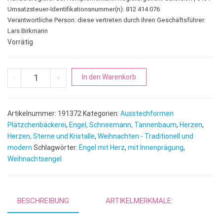
Umsatzsteuer-Identifikationsnummer(n): 812 414 076
Verantwortliche Person:
diese vertreten durch ihren Geschäftsführer:
Lars Birkmann
Vorrätig
Engel mit Herz | mit Innenprägung Menge
A
-
+
In den Warenkorb
l
t
e
Artikelnummer:
191372
Kategorien:
Ausstechformen
r
Plätzchenbäckerei
,
Engel, Schneemann, Tannenbaum
,
Herzen
,
n
Herzen, Sterne und Kristalle
,
Weihnachten - Traditionell und
modern
Schlagwörter:
Engel mit Herz
,
mit Innenprägung
a
,
Weihnachtsengel
t
i
v
e
BESCHREIBUNG
ARTIKELMERKMALE:
: