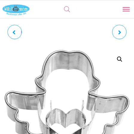
ENGEL | GEOMETRISCH
ENGEL | CHERUBIN IN 2
MIT STERN MIT
GRÖSSEN
INNENPRÄGUNG