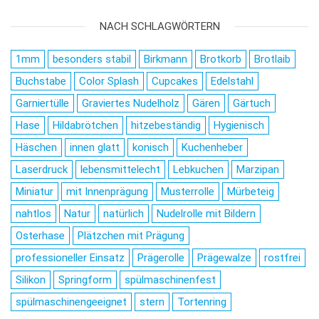
NACH SCHLAGWÖRTERN
1mm
besonders stabil
Birkmann
Brotkorb
Brotlaib
Buchstabe
Color Splash
Cupcakes
Edelstahl
Garniertülle
Graviertes Nudelholz
Gären
Gärtuch
Hase
Hildabrötchen
hitzebeständig
Hygienisch
Häschen
innen glatt
konisch
Kuchenheber
Laserdruck
lebensmittelecht
Lebkuchen
Marzipan
Miniatur
mit Innenprägung
Musterrolle
Mürbeteig
nahtlos
Natur
natürlich
Nudelrolle mit Bildern
Osterhase
Plätzchen mit Prägung
professioneller Einsatz
Prägerolle
Prägewalze
rostfrei
Silikon
Springform
spülmaschinenfest
spülmaschinengeeignet
stern
Tortenring