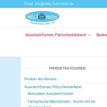
Email:
info@willis-foermchen.de
Willis Förmche
Online-Shop für
Ausstechformen
–
& Backformen.
Ausstechform
Große Auswahl
an
Ausstechformen Plätzchenbäckerei
Backw
– Backformen
Backprodukten
aller Art für da
für Plätzchen,
Torten, Brot-
Plätzchenback
und Baguette
– Komm backe
backen, für
Kuchen backen,
PRODUKTKATEGORIEN
mit Rezepten
und nützlichem
Produkt des Monats
Backzubehör.
Ausstechformen Plätzchenbäckerei
Besondere Ausstechformen
Fantastische Märchenwelt - Komm mit ins