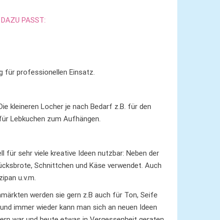
DAZU PASST:
 für professionellen Einsatz.
ie kleineren Locher je nach Bedarf z.B. für den
r für Lebkuchen zum Aufhängen.
ll für sehr viele kreative Ideen nutzbar: Neben der
tücksbrote, Schnittchen und Käse verwendet. Auch
ipan u.v.m.
märkten werden sie gern z.B auch für Ton, Seife
 und immer wieder kann man sich an neuen Ideen
indern war und heute etwas in Vergessenheit geraten