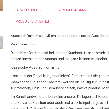
BESCHREIBUNG
ARTIKELMERKMALE
PRODUKTSICHERHEIT
Ausstechform Kreis, 1,5 cm in besonders stabiler Ausführung
Randhöhe 4,5cm
Diese Kreisformen sind bei unserer Kundschaft sehr beliebt. D
harten Innenkern der Ananas und die ganz kleinen Ausloche
Klassische Ausstechformen…
…haben in der Regel kein „Innenleben“. Dadurch sind sie genere
klassischen Plätzchen-Bäckerei werden sie häufig für Frühs
für Melonen, Obst und Gemüsescheiben, Wackelpudding, Marz
Im Kunsthandwerk und bei vielen unserer Kollegen auf Bauern
und Kerzendekoration oder auch mal als Stempel eingesetzt
erfreuen. Z. B. Kartoffeldruck, der früher sehr beliebt bei K