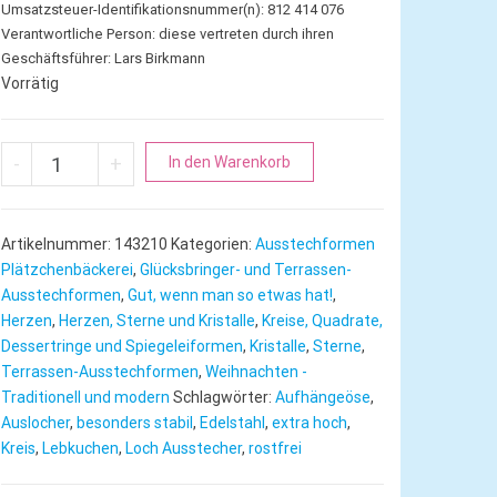
Umsatzsteuer-Identifikationsnummer(n): 812 414 076
Verantwortliche Person:
diese vertreten durch ihren
Geschäftsführer: Lars Birkmann
Vorrätig
Kreis | Mini Lebkuchen Ausstecher extra hoch Menge
A
-
+
In den Warenkorb
l
t
e
Artikelnummer:
143210
Kategorien:
Ausstechformen
r
Plätzchenbäckerei
,
Glücksbringer- und Terrassen-
n
Ausstechformen
,
Gut, wenn man so etwas hat!
,
Herzen
,
Herzen, Sterne und Kristalle
,
Kreise, Quadrate,
a
Dessertringe und Spiegeleiformen
,
Kristalle
,
Sterne
,
t
Terrassen-Ausstechformen
,
Weihnachten -
i
Traditionell und modern
Schlagwörter:
Aufhängeöse
,
v
Auslocher
,
besonders stabil
,
Edelstahl
,
extra hoch
,
e
Kreis
,
Lebkuchen
,
Loch Ausstecher
,
rostfrei
: