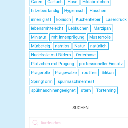
Gären
Gärtuch
Hase
Hildabrötchen
hitzebeständig
Hygienisch
Häschen
innen glatt
konisch
Kuchenheber
Laserdruck
lebensmittelecht
Lebkuchen
Marzipan
Miniatur
mit Innenprägung
Musterrolle
Mürbeteig
nahtlos
Natur
natürlich
Nudelrolle mit Bildern
Osterhase
Plätzchen mit Prägung
professioneller Einsatz
Prägerolle
Prägewalze
rostfrei
Silikon
Springform
spülmaschinenfest
spülmaschinengeeignet
stern
Tortenring
SUCHEN
Products search