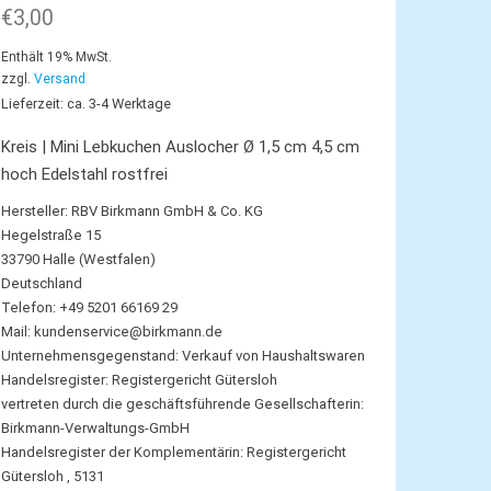
€
3,00
Enthält 19% MwSt.
zzgl.
Versand
Lieferzeit: ca. 3-4 Werktage
Kreis | Mini Lebkuchen Auslocher Ø 1,5 cm 4,5 cm
hoch Edelstahl rostfrei
Hersteller:
RBV Birkmann GmbH & Co. KG
Hegelstraße 15
33790 Halle (Westfalen)
Deutschland
Telefon: +49 5201 66169 29
Mail:
kundenservice@birkmann.de
Unternehmensgegenstand: Verkauf von Haushaltswaren
Handelsregister: Registergericht Gütersloh
vertreten durch die geschäftsführende Gesellschafterin:
Birkmann-Verwaltungs-GmbH
Handelsregister der Komplementärin: Registergericht
Gütersloh , 5131