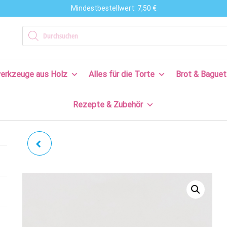
Mindestbestellwert: 7,50 €
n
Products search
en
erkzeuge aus Holz
Alles für die Torte
Brot & Baguet
s
Rezepte & Zubehör
en
n!
SCHNEEKRISTALL |
SCHNEEFLOCKE 5ER SET