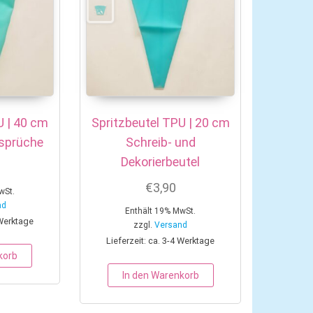
U | 40 cm
Spritzbeutel TPU | 20 cm
nsprüche
Schreib- und
Dekorierbeutel
€
3,90
wSt.
nd
Enthält 19% MwSt.
 Werktage
zzgl.
Versand
Lieferzeit: ca. 3-4 Werktage
Varianten auf. Die Optionen können auf der Produktseite gewählt w
korb
In den Warenkorb