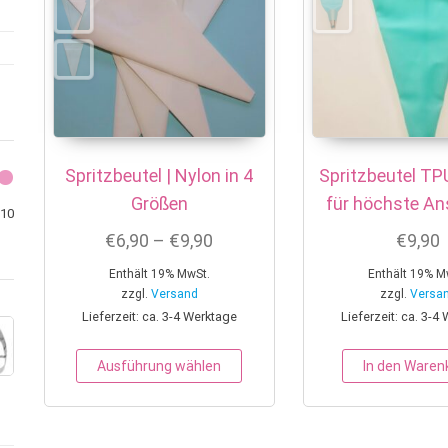
Spritzbeutel | Nylon in 4
Spritzbeutel TP
Größen
für höchste A
Min. Preis
Max. Preis
10
Preisspanne: €6,90 bis €9,90
€
6,90
–
€
9,90
€
9,90
Enthält 19% MwSt.
Enthält 19% M
zzgl.
Versand
zzgl.
Versa
Lieferzeit: ca. 3-4 Werktage
Lieferzeit: ca. 3-4
Dieses Produkt weist mehrere 
Ausführung wählen
In den Waren