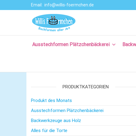
Email:
info@willis-foermchen.de
Willis Förmche
Online-Shop für
Ausstechformen
–
& Backformen.
Ausstechform
Große Auswahl
an
Ausstechformen Plätzchenbäckerei
Backw
– Backformen
Backprodukten
aller Art für da
für Plätzchen,
Torten, Brot-
Plätzchenback
und Baguette
– Komm backe
backen, für
Kuchen backen,
PRODUKTKATEGORIEN
mit Rezepten
und nützlichem
Produkt des Monats
Backzubehör.
Ausstechformen Plätzchenbäckerei
Backwerkzeuge aus Holz
Alles für die Torte