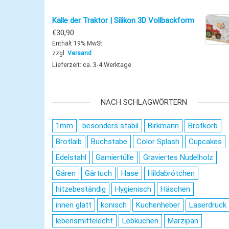
Kalle der Traktor | Silikon 3D Vollbackform
€
30,90
Enthält 19% MwSt.
zzgl.
Versand
Lieferzeit: ca. 3-4 Werktage
NACH SCHLAGWÖRTERN
1mm
besonders stabil
Birkmann
Brotkorb
Brotlaib
Buchstabe
Color Splash
Cupcakes
Edelstahl
Garniertülle
Graviertes Nudelholz
Gären
Gärtuch
Hase
Hildabrötchen
hitzebeständig
Hygienisch
Häschen
innen glatt
konisch
Kuchenheber
Laserdruck
lebensmittelecht
Lebkuchen
Marzipan