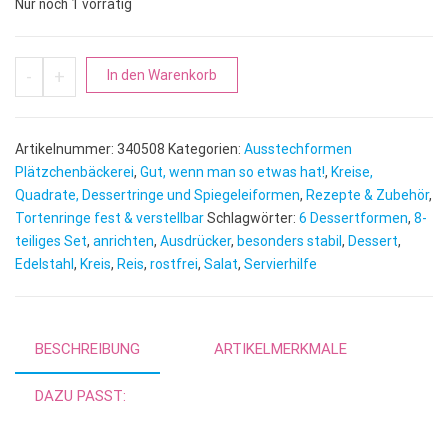
Nur noch 1 vorrätig
Dessertringe Set | 6 Kreisformen Ø 7,5cm 8-teilig Menge
A
-
+
In den Warenkorb
l
t
e
Artikelnummer:
340508
Kategorien:
Ausstechformen
r
Plätzchenbäckerei
,
Gut, wenn man so etwas hat!
,
Kreise,
n
Quadrate, Dessertringe und Spiegeleiformen
,
Rezepte & Zubehör
,
Tortenringe fest & verstellbar
Schlagwörter:
a
6 Dessertformen
,
8-
teiliges Set
,
anrichten
,
Ausdrücker
,
besonders stabil
,
Dessert
,
t
Edelstahl
,
Kreis
,
Reis
,
rostfrei
,
Salat
,
Servierhilfe
i
v
e
:
BESCHREIBUNG
ARTIKELMERKMALE
DAZU PASST: