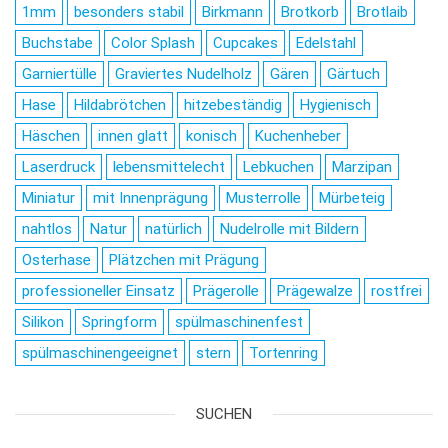
1mm
besonders stabil
Birkmann
Brotkorb
Brotlaib
Buchstabe
Color Splash
Cupcakes
Edelstahl
Garniertülle
Graviertes Nudelholz
Gären
Gärtuch
Hase
Hildabrötchen
hitzebeständig
Hygienisch
Häschen
innen glatt
konisch
Kuchenheber
Laserdruck
lebensmittelecht
Lebkuchen
Marzipan
Miniatur
mit Innenprägung
Musterrolle
Mürbeteig
nahtlos
Natur
natürlich
Nudelrolle mit Bildern
Osterhase
Plätzchen mit Prägung
professioneller Einsatz
Prägerolle
Prägewalze
rostfrei
Silikon
Springform
spülmaschinenfest
spülmaschinengeeignet
stern
Tortenring
SUCHEN