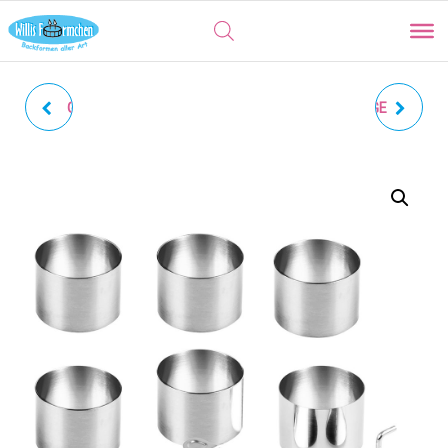
GEWELLTES QUADRAT |
WINTER-DOGGE | DOGGE
TERRASSEN-
MIT INNENPRÄGUNG
AUSSTECHER 3ER SET