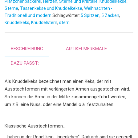
r
Plätzchenbäckerei
,
Herzen, Sterne und Kristalle
,
Knuddelkekse
,
n
Sterne
,
Tassenkekse und Knuddelkekse
,
Weihnachten -
Traditionell und modern
Schlagwörter:
5 Spitzen
a
,
5 Zacken
,
Knuddelkeks
,
Knuddelstern
,
stern
t
i
v
e
BESCHREIBUNG
ARTIKELMERKMALE
:
DAZU PASST:
Als Knuddelkeks bezeichnet man einen Keks, der mit
Ausstechformen mit verlängerten Armen ausgestochen wird.
So können die Arme in der Mitte zusammengeführt werden,
um z.B. eine Nuss, oder eine Mandel o.ä. festzuhalten.
Klassische Ausstechformen…
…haben in der Regel kein „Innenleben“. Dadurch sind sie generell