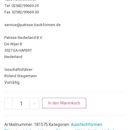
Tel: 02582/99669-29
Fax: 02582/99669-30
service@patisse-backformen.de
Patisse Nederland B.V.
De Wijer 8
5527 EA HAPERT
Nederland
Geschäftsführer:
Roland Stegemann
Vorrätig
Stern | Knuddelkeks 5 Zacken Menge
A
-
+
In den Warenkorb
l
t
e
Artikelnummer:
181575
Kategorien:
Ausstechformen