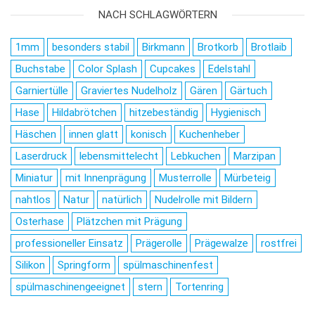
NACH SCHLAGWÖRTERN
1mm
besonders stabil
Birkmann
Brotkorb
Brotlaib
Buchstabe
Color Splash
Cupcakes
Edelstahl
Garniertülle
Graviertes Nudelholz
Gären
Gärtuch
Hase
Hildabrötchen
hitzebeständig
Hygienisch
Häschen
innen glatt
konisch
Kuchenheber
Laserdruck
lebensmittelecht
Lebkuchen
Marzipan
Miniatur
mit Innenprägung
Musterrolle
Mürbeteig
nahtlos
Natur
natürlich
Nudelrolle mit Bildern
Osterhase
Plätzchen mit Prägung
professioneller Einsatz
Prägerolle
Prägewalze
rostfrei
Silikon
Springform
spülmaschinenfest
spülmaschinengeeignet
stern
Tortenring