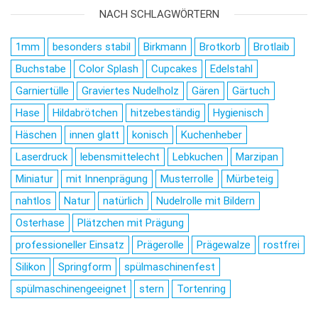
NACH SCHLAGWÖRTERN
1mm
besonders stabil
Birkmann
Brotkorb
Brotlaib
Buchstabe
Color Splash
Cupcakes
Edelstahl
Garniertülle
Graviertes Nudelholz
Gären
Gärtuch
Hase
Hildabrötchen
hitzebeständig
Hygienisch
Häschen
innen glatt
konisch
Kuchenheber
Laserdruck
lebensmittelecht
Lebkuchen
Marzipan
Miniatur
mit Innenprägung
Musterrolle
Mürbeteig
nahtlos
Natur
natürlich
Nudelrolle mit Bildern
Osterhase
Plätzchen mit Prägung
professioneller Einsatz
Prägerolle
Prägewalze
rostfrei
Silikon
Springform
spülmaschinenfest
spülmaschinengeeignet
stern
Tortenring