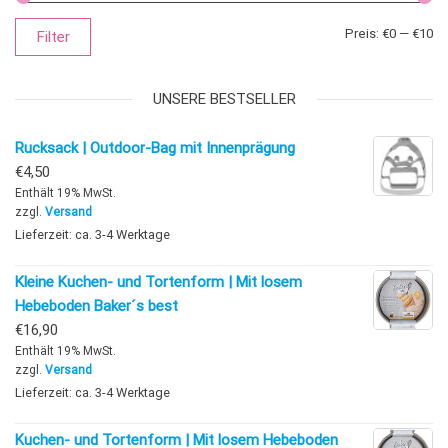
Mi
Ma
Preis:
€0
—
€10
Filter
UNSERE BESTSELLER
Rucksack | Outdoor-Bag mit Innenprägung
€
4,50
Enthält 19% MwSt.
zzgl.
Versand
Lieferzeit: ca. 3-4 Werktage
Kleine Kuchen- und Tortenform | Mit losem
Hebeboden Baker´s best
€
16,90
Enthält 19% MwSt.
zzgl.
Versand
Lieferzeit: ca. 3-4 Werktage
Kuchen- und Tortenform | Mit losem Hebeboden