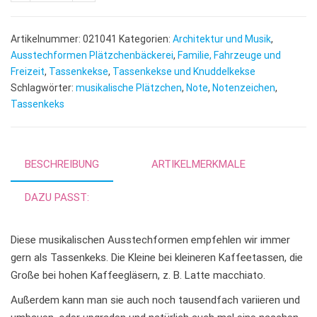
l
t
e
Artikelnummer:
021041
Kategorien:
Architektur und Musik
,
r
Ausstechformen Plätzchenbäckerei
,
Familie, Fahrzeuge und
n
Freizeit
,
Tassenkekse
,
Tassenkekse und Knuddelkekse
Schlagwörter:
musikalische Plätzchen
,
Note
,
a
Notenzeichen
,
Tassenkeks
t
i
v
e
BESCHREIBUNG
ARTIKELMERKMALE
:
DAZU PASST:
Diese musikalischen Ausstechformen empfehlen wir immer
gern als Tassenkeks. Die Kleine bei kleineren Kaffeetassen, die
Große bei hohen Kaffeegläsern, z. B. Latte macchiato.
Außerdem kann man sie auch noch tausendfach variieren und