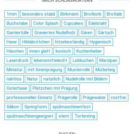
NACH SCHLAGWÖRTERN
1mm
besonders stabil
Birkmann
Brotkorb
Brotlaib
Buchstabe
Color Splash
Cupcakes
Edelstahl
Garniertülle
Graviertes Nudelholz
Gären
Gärtuch
Hase
Hildabrötchen
hitzebeständig
Hygienisch
Häschen
innen glatt
konisch
Kuchenheber
Laserdruck
lebensmittelecht
Lebkuchen
Marzipan
Miniatur
mit Innenprägung
Musterrolle
Mürbeteig
nahtlos
Natur
natürlich
Nudelrolle mit Bildern
Osterhase
Plätzchen mit Prägung
professioneller Einsatz
Prägerolle
Prägewalze
rostfrei
Silikon
Springform
spülmaschinenfest
spülmaschinengeeignet
stern
Tortenring