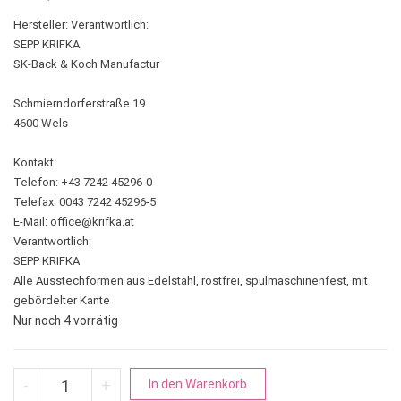
Hersteller:
Verantwortlich:
SEPP KRIFKA
SK-Back & Koch Manufactur
Schmierndorferstraße 19
4600 Wels
Kontakt:
Telefon: +43 7242 45296-0
Telefax: 0043 7242 45296-5
E-Mail:
office@krifka.at
Verantwortlich:
SEPP KRIFKA
Alle Ausstechformen aus Edelstahl, rostfrei, spülmaschinenfest, mit
gebördelter Kante
Nur noch 4 vorrätig
Note | Notenzeichen Tassenkeks Menge
A
-
+
In den Warenkorb