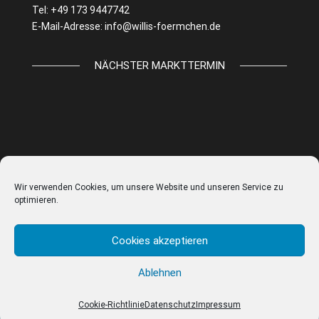
Tel: +49 173 9447742
E-Mail-Adresse:
info@willis-foermchen.de
NÄCHSTER MARKTTERMIN
Wir verwenden Cookies, um unsere Website und unseren Service zu
optimieren.
Cookies akzeptieren
Ablehnen
© WILLIS FÖRMCHEN |
IMPRESSUM
|
DATENSCHUTZ
|
AGB
|
COOKIE EINSTELLUNGEN
Cookie-Richtlinie
Datenschutz
Impressum
Vertrag widerrufen