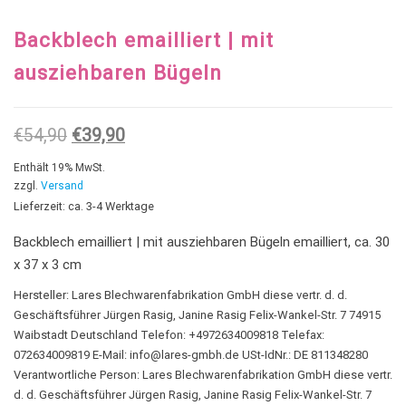
Backblech emailliert | mit
ausziehbaren Bügeln
Ursprünglicher Preis war: €54,90
Aktueller Preis ist: €39,90.
€
54,90
€
39,90
Enthält 19% MwSt.
zzgl.
Versand
Lieferzeit: ca. 3-4 Werktage
Backblech emailliert | mit ausziehbaren Bügeln emailliert, ca. 30
x 37 x 3 cm
Hersteller:
Lares Blechwarenfabrikation GmbH diese vertr. d. d.
Geschäftsführer Jürgen Rasig, Janine Rasig Felix-Wankel-Str. 7 74915
Waibstadt Deutschland Telefon: +4972634009818 Telefax:
072634009819 E-Mail:
info@lares-gmbh.de
USt-IdNr.: DE 811348280
Verantwortliche Person: Lares Blechwarenfabrikation GmbH diese vertr.
d. d. Geschäftsführer Jürgen Rasig, Janine Rasig Felix-Wankel-Str. 7