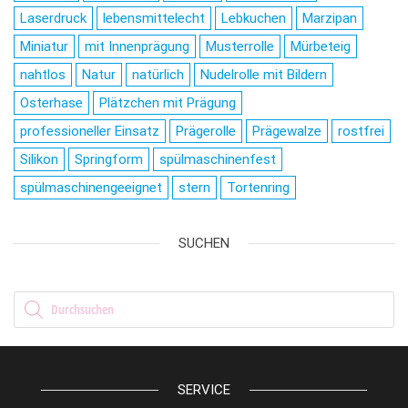
Laserdruck
lebensmittelecht
Lebkuchen
Marzipan
Miniatur
mit Innenprägung
Musterrolle
Mürbeteig
nahtlos
Natur
natürlich
Nudelrolle mit Bildern
Osterhase
Plätzchen mit Prägung
professioneller Einsatz
Prägerolle
Prägewalze
rostfrei
Silikon
Springform
spülmaschinenfest
spülmaschinengeeignet
stern
Tortenring
SUCHEN
Products search
SERVICE