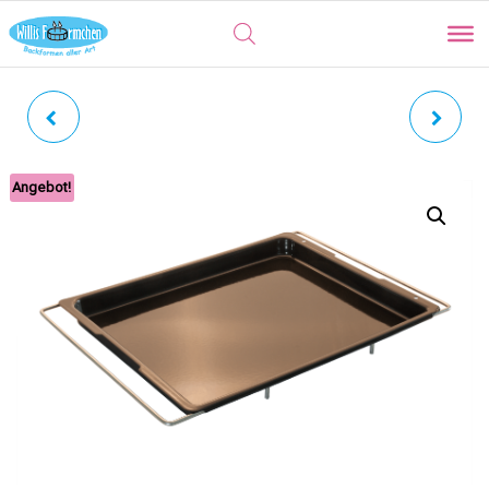
BACKRAHMEN
HERDBACKBLECH MIT
AUSZIEHBAR | OVAL HÖHE
LOCHUNG IM
Angebot!
6 CM BREITE 11 CM
WELLENDESIGN |
EDELSTAHL MIT
AUSZIEHBAREN BÜGELN