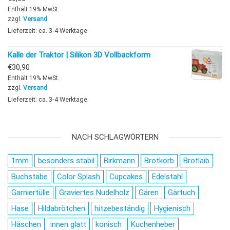
Enthält 19% MwSt.
zzgl.
Versand
Lieferzeit: ca. 3-4 Werktage
Kalle der Traktor | Silikon 3D Vollbackform
€
30,90
Enthält 19% MwSt.
zzgl.
Versand
Lieferzeit: ca. 3-4 Werktage
NACH SCHLAGWÖRTERN
1mm
besonders stabil
Birkmann
Brotkorb
Brotlaib
Buchstabe
Color Splash
Cupcakes
Edelstahl
Garniertülle
Graviertes Nudelholz
Gären
Gärtuch
Hase
Hildabrötchen
hitzebeständig
Hygienisch
Häschen
innen glatt
konisch
Kuchenheber