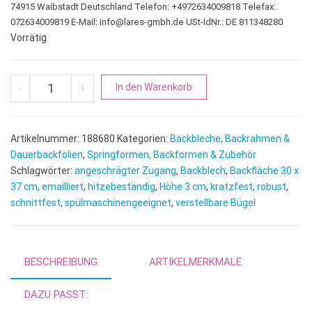
74915 Waibstadt Deutschland Telefon: +4972634009818 Telefax:
072634009819 E-Mail:
info@lares-gmbh.de
USt-IdNr.: DE 811348280
Vorrätig
Backblech emailliert | mit ausziehbaren Bügeln Menge
A
-
+
In den Warenkorb
l
t
e
Artikelnummer:
188680
Kategorien:
Backbleche, Backrahmen &
r
Dauerbackfolien
,
Springformen, Backformen & Zubehör
n
Schlagwörter:
angeschrägter Zugang
,
Backblech
,
Backfläche 30 x
37 cm
,
emailliert
,
hitzebeständig
,
Höhe 3 cm
,
a
kratzfest
,
robust
,
schnittfest
,
spülmaschinengeeignet
,
verstellbare Bügel
t
i
v
e
BESCHREIBUNG
ARTIKELMERKMALE
:
DAZU PASST: