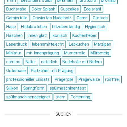
1mm
besonders stabil
Birkmann
Brotkorb
Brotlaib
Buchstabe
Color Splash
Cupcakes
Edelstahl
Garniertülle
Graviertes Nudelholz
Gären
Gärtuch
Hase
Hildabrötchen
hitzebeständig
Hygienisch
Häschen
innen glatt
konisch
Kuchenheber
Laserdruck
lebensmittelecht
Lebkuchen
Marzipan
Miniatur
mit Innenprägung
Musterrolle
Mürbeteig
nahtlos
Natur
natürlich
Nudelrolle mit Bildern
Osterhase
Plätzchen mit Prägung
professioneller Einsatz
Prägerolle
Prägewalze
rostfrei
Silikon
Springform
spülmaschinenfest
spülmaschinengeeignet
stern
Tortenring
SUCHEN