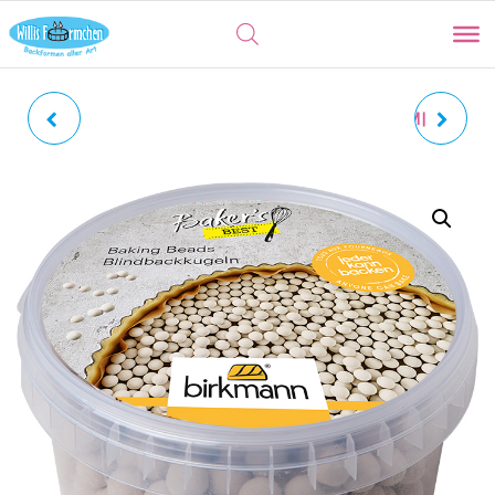
BREZEL | MIT
WALTER KASTENFORM |
INNENPRÄGUNG
EMAILLIERTE
BROTBACKFORM, 30 CM