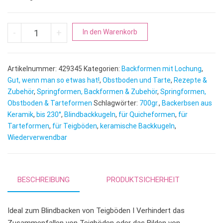
Blindbackkugeln | Backkugeln Backerbsen aus Keramik Menge
A
-
+
In den Warenkorb
l
t
e
Artikelnummer:
429345
Kategorien:
Backformen mit Lochung
,
r
Gut, wenn man so etwas hat!
,
Obstboden und Tarte
,
Rezepte &
n
Zubehör
,
Springformen, Backformen & Zubehör
,
Springformen,
Obstboden & Tarteformen
Schlagwörter:
700gr.
a
,
Backerbsen aus
Keramik
,
bis 230°
,
Blindbackkugeln
,
für Quicheformen
,
für
t
Tarteformen
,
für Teigböden
,
keramische Backkugeln
,
i
Wiederverwendbar
v
e
:
BESCHREIBUNG
PRODUKTSICHERHEIT
Ideal zum Blindbacken von Teigböden I Verhindert das
Zusammenfallen von Teigböden oder das Bilden von