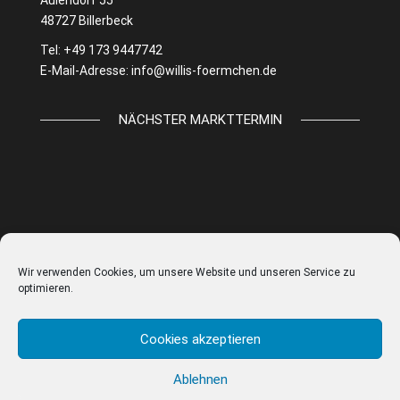
Aulendorf 55
48727 Billerbeck
Tel: +49 173 9447742
E-Mail-Adresse:
info@willis-foermchen.de
NÄCHSTER MARKTTERMIN
Wir verwenden Cookies, um unsere Website und unseren Service zu
optimieren.
Cookies akzeptieren
Ablehnen
© WILLIS FÖRMCHEN |
IMPRESSUM
|
DATENSCHUTZ
|
AGB
|