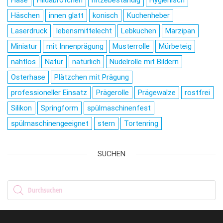
Hase
Hildabrötchen
hitzebeständig
Hygienisch
Häschen
innen glatt
konisch
Kuchenheber
Laserdruck
lebensmittelecht
Lebkuchen
Marzipan
Miniatur
mit Innenprägung
Musterrolle
Mürbeteig
nahtlos
Natur
natürlich
Nudelrolle mit Bildern
Osterhase
Plätzchen mit Prägung
professioneller Einsatz
Prägerolle
Prägewalze
rostfrei
Silikon
Springform
spülmaschinenfest
spülmaschinengeeignet
stern
Tortenring
SUCHEN
Products search