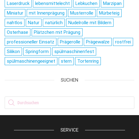
Laserdruck
lebensmittelecht
Lebkuchen
Marzipan
Miniatur
mit Innenprägung
Musterrolle
Mürbeteig
nahtlos
Natur
natürlich
Nudelrolle mit Bildern
Osterhase
Plätzchen mit Prägung
professioneller Einsatz
Prägerolle
Prägewalze
rostfrei
Silikon
Springform
spülmaschinenfest
spülmaschinengeeignet
stern
Tortenring
SUCHEN
Products search
SERVICE