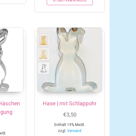
In den Warenkorb
 Häschen
Hase | mit Schlappohr
ägung
€
3,50
Enthält 19% MwSt.
zzgl.
Versand
wSt.