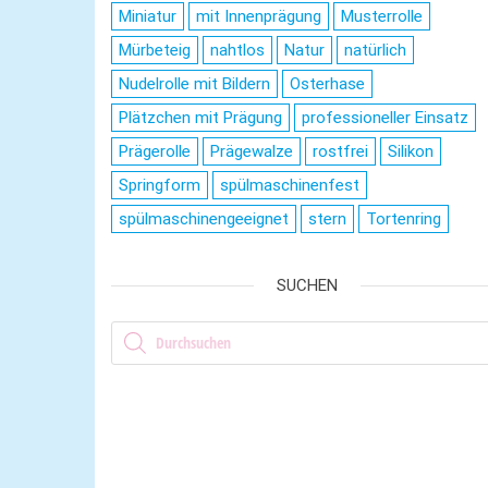
Miniatur
mit Innenprägung
Musterrolle
Mürbeteig
nahtlos
Natur
natürlich
Nudelrolle mit Bildern
Osterhase
Plätzchen mit Prägung
professioneller Einsatz
Prägerolle
Prägewalze
rostfrei
Silikon
Springform
spülmaschinenfest
spülmaschinengeeignet
stern
Tortenring
SUCHEN
Products search