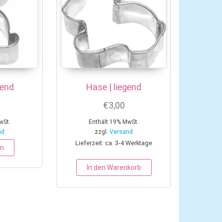
zend
Hase | liegend
€
3,00
wSt.
Enthält 19% MwSt.
nd
zzgl.
Versand
Lieferzeit: ca. 3-4 Werktage
en
In den Warenkorb
Varianten auf. Die Optionen können auf der Produktseite gewählt w