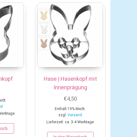
nkopf
Hase | Hasenkopf mit
Innenprägung
€
4,50
wSt.
nd
Enthält 19% MwSt.
 Werktage
zzgl.
Versand
Lieferzeit: ca. 3-4 Werktage
korb