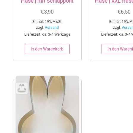
Hase | mit Schlappohr
Hase | XXL Has
€
3,90
€
6,50
Enthält 19% MwSt.
Enthält 19% M
zzgl.
Versand
zzgl.
Versa
Lieferzeit: ca. 3-4 Werktage
Lieferzeit: ca. 3-4
In den Warenkorb
In den Waren