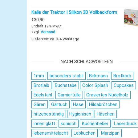
Kalle der Traktor | Silikon 3D Vollbackform
€
30,90
Enthält 19% MwSt.
zzgl.
Versand
Lieferzeit: ca. 3-4 Werktage
NACH SCHLAGWÖRTERN
1mm
besonders stabil
Birkmann
Brotkorb
Brotlaib
Buchstabe
Color Splash
Cupcakes
Edelstahl
Garniertülle
Graviertes Nudelholz
Gären
Gärtuch
Hase
Hildabrötchen
hitzebeständig
Hygienisch
Häschen
innen glatt
konisch
Kuchenheber
Laserdruck
lebensmittelecht
Lebkuchen
Marzipan