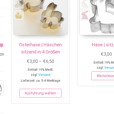
Osterhase | Häschen
Hase | sit
sitzend in 4 Größen
€
3,00
Min. Preis
Max. Preis
20
Preisspanne: €3,00 bis €6,50
€
3,00
–
€
6,50
Enthält 19% M
zzgl.
Versa
Enthält 19% MwSt.
zzgl.
Versand
Weiterles
Lieferzeit: ca. 3-4 Werktage
Dieses Produkt weist mehrere 
Ausführung wählen