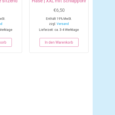
e sitzend
Hase | XXL mit Schlappohr
€
6,50
wSt.
Enthält 19% MwSt.
nd
zzgl.
Versand
 Werktage
Lieferzeit: ca. 3-4 Werktage
korb
In den Warenkorb