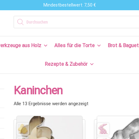
Mindestbestellwert: 7,50 €
n
Products search
en
erkzeuge aus Holz
Alles für die Torte
Brot & Baguet
s
Rezepte & Zubehör
en
n!
Kaninchen
Alle 13 Ergebnisse werden angezeigt