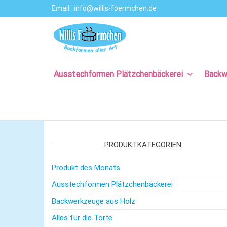
Email:
info@willis-foermchen.de
Willis Förmche
Online-Shop für
Ausstechformen
–
& Backformen.
Ausstechform
Große Auswahl
an
Ausstechformen Plätzchenbäckerei
Backw
– Backformen
Backprodukten
aller Art für da
für Plätzchen,
Torten, Brot-
Plätzchenback
und Baguette
– Komm backe
backen, für
Kuchen backen,
PRODUKTKATEGORIEN
mit Rezepten
und nützlichem
Produkt des Monats
Backzubehör.
Ausstechformen Plätzchenbäckerei
Backwerkzeuge aus Holz
Alles für die Torte