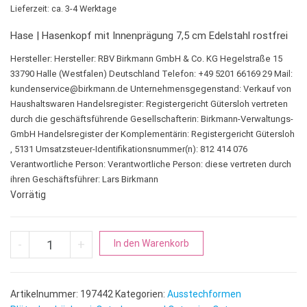
Lieferzeit: ca. 3-4 Werktage
Hase | Hasenkopf mit Innenprägung 7,5 cm Edelstahl rostfrei
Hersteller:
Hersteller: RBV Birkmann GmbH & Co. KG Hegelstraße 15
33790 Halle (Westfalen) Deutschland Telefon: +49 5201 66169 29 Mail:
kundenservice@birkmann.de
Unternehmensgegenstand: Verkauf von
Haushaltswaren Handelsregister: Registergericht Gütersloh vertreten
durch die geschäftsführende Gesellschafterin: Birkmann-Verwaltungs-
GmbH Handelsregister der Komplementärin: Registergericht Gütersloh
, 5131 Umsatzsteuer-Identifikationsnummer(n): 812 414 076
Verantwortliche Person:
Verantwortliche Person: diese vertreten durch
ihren Geschäftsführer: Lars Birkmann
Vorrätig
Hase | Hasenkopf mit Innenprägung Menge
A
-
+
In den Warenkorb
l
t
e
Artikelnummer:
197442
Kategorien:
Ausstechformen