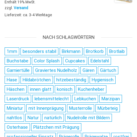
Enthält 19% MwSt.
zzgl.
Versand
Lieferzeit: ca. 3-4 Werktage
NACH SCHLAGWÖRTERN
1mm
besonders stabil
Birkmann
Brotkorb
Brotlaib
Buchstabe
Color Splash
Cupcakes
Edelstahl
Garniertülle
Graviertes Nudelholz
Gären
Gärtuch
Hase
Hildabrötchen
hitzebeständig
Hygienisch
Häschen
innen glatt
konisch
Kuchenheber
Laserdruck
lebensmittelecht
Lebkuchen
Marzipan
Miniatur
mit Innenprägung
Musterrolle
Mürbeteig
nahtlos
Natur
natürlich
Nudelrolle mit Bildern
Osterhase
Plätzchen mit Prägung
professioneller Einsatz
Prägerolle
Prägewalze
rostfrei