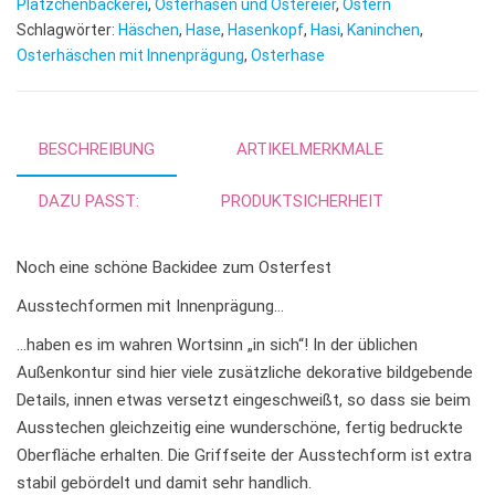
r
Plätzchenbäckerei
,
Osterhasen und Ostereier
,
Ostern
n
Schlagwörter:
Häschen
,
Hase
,
Hasenkopf
,
Hasi
,
Kaninchen
,
Osterhäschen mit Innenprägung
,
Osterhase
a
t
i
v
BESCHREIBUNG
ARTIKELMERKMALE
e
:
DAZU PASST:
PRODUKTSICHERHEIT
Noch eine schöne Backidee zum Osterfest
Ausstechformen mit Innenprägung…
…haben es im wahren Wortsinn „in sich“! In der üblichen
Außenkontur sind hier viele zusätzliche dekorative bildgebende
Details, innen etwas versetzt eingeschweißt, so dass sie beim
Ausstechen gleichzeitig eine wunderschöne, fertig bedruckte
Oberfläche erhalten. Die Griffseite der Ausstechform ist extra
stabil gebördelt und damit sehr handlich.