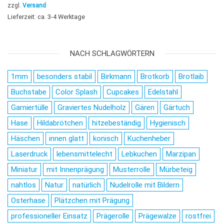
zzgl.
Versand
Lieferzeit: ca. 3-4 Werktage
NACH SCHLAGWÖRTERN
1mm
besonders stabil
Birkmann
Brotkorb
Brotlaib
Buchstabe
Color Splash
Cupcakes
Edelstahl
Garniertülle
Graviertes Nudelholz
Gären
Gärtuch
Hase
Hildabrötchen
hitzebeständig
Hygienisch
Häschen
innen glatt
konisch
Kuchenheber
Laserdruck
lebensmittelecht
Lebkuchen
Marzipan
Miniatur
mit Innenprägung
Musterrolle
Mürbeteig
nahtlos
Natur
natürlich
Nudelrolle mit Bildern
Osterhase
Plätzchen mit Prägung
professioneller Einsatz
Prägerolle
Prägewalze
rostfrei