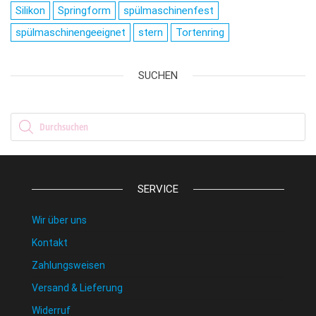
Silikon
Springform
spülmaschinenfest
spülmaschinengeeignet
stern
Tortenring
SUCHEN
Products search
SERVICE
Wir über uns
Kontakt
Zahlungsweisen
Versand & Lieferung
Widerruf