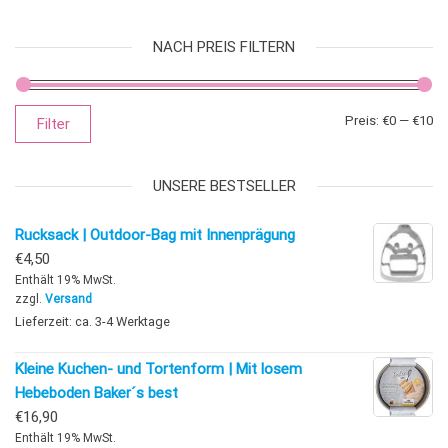
NACH PREIS FILTERN
Mi
Ma
Preis:
€0
—
€10
Filter
UNSERE BESTSELLER
Rucksack | Outdoor-Bag mit Innenprägung
€
4,50
Enthält 19% MwSt.
zzgl.
Versand
Lieferzeit: ca. 3-4 Werktage
Kleine Kuchen- und Tortenform | Mit losem
Hebeboden Baker´s best
€
16,90
Enthält 19% MwSt.