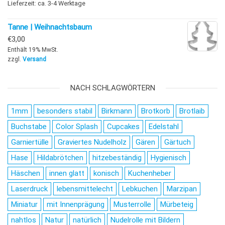
Lieferzeit: ca. 3-4 Werktage
Tanne | Weihnachtsbaum
€
3,00
Enthält 19% MwSt.
zzgl.
Versand
NACH SCHLAGWÖRTERN
1mm
besonders stabil
Birkmann
Brotkorb
Brotlaib
Buchstabe
Color Splash
Cupcakes
Edelstahl
Garniertülle
Graviertes Nudelholz
Gären
Gärtuch
Hase
Hildabrötchen
hitzebeständig
Hygienisch
Häschen
innen glatt
konisch
Kuchenheber
Laserdruck
lebensmittelecht
Lebkuchen
Marzipan
Miniatur
mit Innenprägung
Musterrolle
Mürbeteig
nahtlos
Natur
natürlich
Nudelrolle mit Bildern