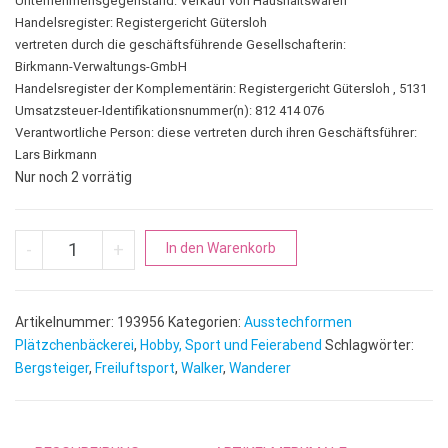
Unternehmensgegenstand: Verkauf von Haushaltswaren
Handelsregister: Registergericht Gütersloh
vertreten durch die geschäftsführende Gesellschafterin:
Birkmann-Verwaltungs-GmbH
Handelsregister der Komplementärin: Registergericht Gütersloh , 5131
Umsatzsteuer-Identifikationsnummer(n): 812 414 076
Verantwortliche Person:
diese vertreten durch ihren Geschäftsführer:
Lars Birkmann
Nur noch 2 vorrätig
Wanderer | Bergsteiger mit Innenprägung Menge
A
-
+
In den Warenkorb
l
t
e
Artikelnummer:
193956
Kategorien:
Ausstechformen
r
Plätzchenbäckerei
,
Hobby, Sport und Feierabend
Schlagwörter:
n
Bergsteiger
,
Freiluftsport
,
Walker
,
Wanderer
a
t
i