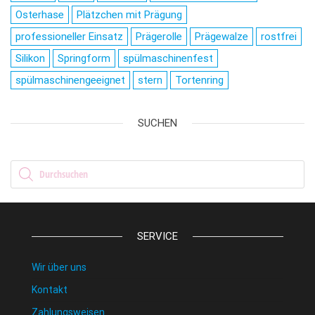
Osterhase
Plätzchen mit Prägung
professioneller Einsatz
Prägerolle
Prägewalze
rostfrei
Silikon
Springform
spülmaschinenfest
spülmaschinengeeignet
stern
Tortenring
SUCHEN
Products search
SERVICE
Wir über uns
Kontakt
Zahlungsweisen