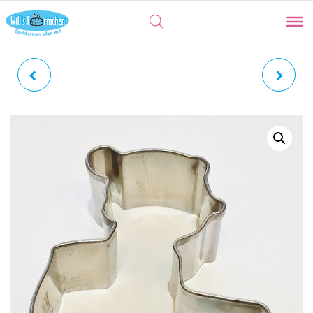
LEDERHOSE |
JOGGER | LANGLÄUFER
TRACHTENHOSE MIT
INNENPRÄGUNG