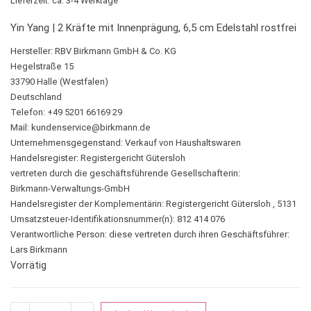
Lieferzeit: ca. 3-4 Werktage
Yin Yang | 2 Kräfte mit Innenprägung, 6,5 cm Edelstahl rostfrei
Hersteller:
RBV Birkmann GmbH & Co. KG
Hegelstraße 15
33790 Halle (Westfalen)
Deutschland
Telefon: +49 5201 66169 29
Mail:
kundenservice@birkmann.de
Unternehmensgegenstand: Verkauf von Haushaltswaren
Handelsregister: Registergericht Gütersloh
vertreten durch die geschäftsführende Gesellschafterin:
Birkmann-Verwaltungs-GmbH
Handelsregister der Komplementärin: Registergericht Gütersloh , 5131
Umsatzsteuer-Identifikationsnummer(n): 812 414 076
Verantwortliche Person:
diese vertreten durch ihren Geschäftsführer:
Lars Birkmann
Vorrätig
Yin Yang | 2 Kräfte mit Innenprägung Menge
A