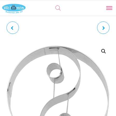
PEACE |
REGENBOGEN MIT
FRIEDENSZEICHEN MIT
WOLKEN | RAINBOW MIT
INNENPRÄGUNG
INNENPRÄGUNG