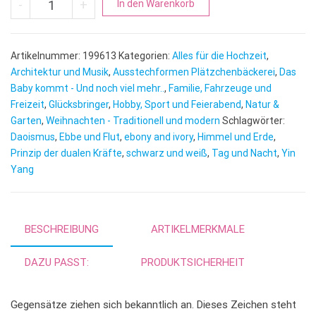
-
+
In den Warenkorb
l
t
e
Artikelnummer:
199613
Kategorien:
Alles für die Hochzeit
,
r
Architektur und Musik
,
Ausstechformen Plätzchenbäckerei
,
Das
n
Baby kommt - Und noch viel mehr..
,
Familie, Fahrzeuge und
Freizeit
,
Glücksbringer
,
Hobby, Sport und Feierabend
a
,
Natur &
Garten
,
Weihnachten - Traditionell und modern
Schlagwörter:
t
Daoismus
,
Ebbe und Flut
,
ebony and ivory
,
Himmel und Erde
,
i
Prinzip der dualen Kräfte
,
schwarz und weiß
,
Tag und Nacht
,
Yin
v
Yang
e
:
BESCHREIBUNG
ARTIKELMERKMALE
DAZU PASST:
PRODUKTSICHERHEIT
Gegensätze ziehen sich bekanntlich an. Dieses Zeichen steht