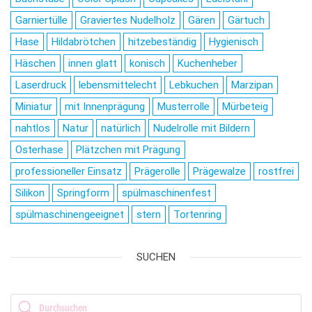
Garniertülle
Graviertes Nudelholz
Gären
Gärtuch
Hase
Hildabrötchen
hitzebeständig
Hygienisch
Häschen
innen glatt
konisch
Kuchenheber
Laserdruck
lebensmittelecht
Lebkuchen
Marzipan
Miniatur
mit Innenprägung
Musterrolle
Mürbeteig
nahtlos
Natur
natürlich
Nudelrolle mit Bildern
Osterhase
Plätzchen mit Prägung
professioneller Einsatz
Prägerolle
Prägewalze
rostfrei
Silikon
Springform
spülmaschinenfest
spülmaschinengeeignet
stern
Tortenring
SUCHEN
Products search