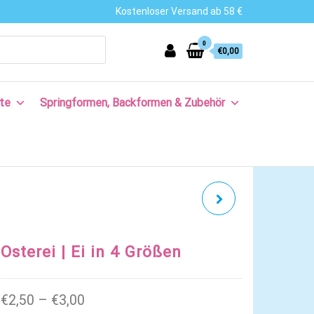
Kostenloser Versand ab 58 €
0
€0,00
te
Springformen, Backformen & Zubehör
HASE | XXL LIEGEND
Osterei | Ei in 4 Größen
Preisspanne: €2,50 bis €3,00
€
2,50
–
€
3,00