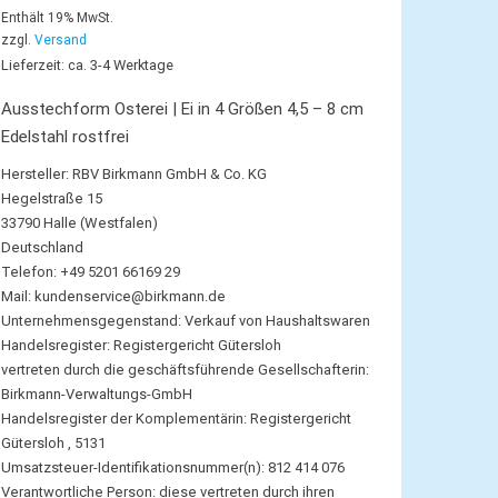
Enthält 19% MwSt.
zzgl.
Versand
Lieferzeit: ca. 3-4 Werktage
Ausstechform Osterei | Ei in 4 Größen 4,5 – 8 cm
Edelstahl rostfrei
Hersteller:
RBV Birkmann GmbH & Co. KG
Hegelstraße 15
33790 Halle (Westfalen)
Deutschland
Telefon: +49 5201 66169 29
Mail:
kundenservice@birkmann.de
Unternehmensgegenstand: Verkauf von Haushaltswaren
Handelsregister: Registergericht Gütersloh
vertreten durch die geschäftsführende Gesellschafterin:
Birkmann-Verwaltungs-GmbH
Handelsregister der Komplementärin: Registergericht
Gütersloh , 5131
Umsatzsteuer-Identifikationsnummer(n): 812 414 076
Verantwortliche Person:
diese vertreten durch ihren