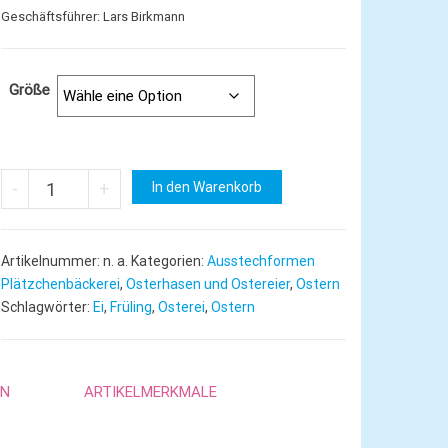
Geschäftsführer: Lars Birkmann
Größe
Osterei | Ei in 4 Größen Menge
A
-
+
In den Warenkorb
l
t
e
Artikelnummer:
n. a.
Kategorien:
Ausstechformen
r
Plätzchenbäckerei
,
Osterhasen und Ostereier
,
Ostern
n
Schlagwörter:
Ei
,
Früling
,
Osterei
,
Ostern
a
t
i
EN
ARTIKELMERKMALE
v
e