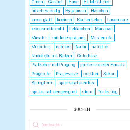
Gären
Gärtuch
Hase
Hildabrötchen
hitzebeständig
Hygienisch
Häschen
innen glatt
konisch
Kuchenheber
Laserdruck
lebensmittelecht
Lebkuchen
Marzipan
Miniatur
mit Innenprägung
Musterrolle
Mürbeteig
nahtlos
Natur
natürlich
Nudelrolle mit Bildern
Osterhase
Plätzchen mit Prägung
professioneller Einsatz
Prägerolle
Prägewalze
rostfrei
Silikon
Springform
spülmaschinenfest
spülmaschinengeeignet
stern
Tortenring
SUCHEN
Products search