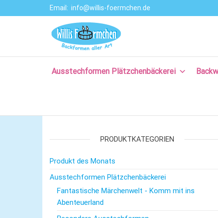
Email:
info@willis-foermchen.de
Willis Förmche
Online-Shop für
Ausstechformen
–
& Backformen.
Ausstechform
Große Auswahl
an
Ausstechformen Plätzchenbäckerei
Backw
– Backformen
Backprodukten
aller Art für da
für Plätzchen,
Torten, Brot-
Plätzchenback
und Baguette
– Komm backe
backen, für
Kuchen backen,
PRODUKTKATEGORIEN
mit Rezepten
und nützlichem
Produkt des Monats
Backzubehör.
Ausstechformen Plätzchenbäckerei
Fantastische Märchenwelt - Komm mit ins
Abenteuerland