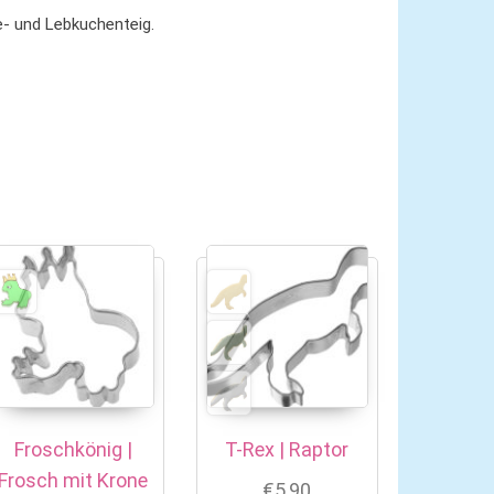
e- und Lebkuchenteig.
Froschkönig |
T-Rex | Raptor
Frosch mit Krone
€
5,90