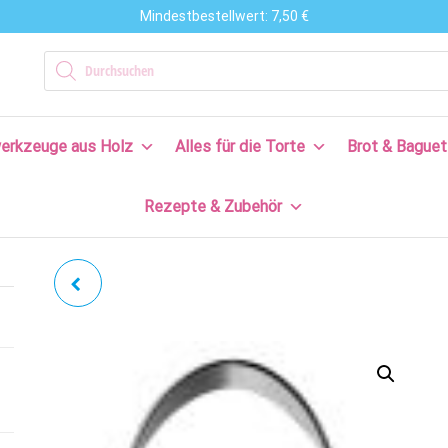
Mindestbestellwert: 7,50 €
n
Products search
en
erkzeuge aus Holz
Alles für die Torte
Brot & Baguet
s
Rezepte & Zubehör
en
n!
OSTEREI | MIT
INNENPRÄGUNG